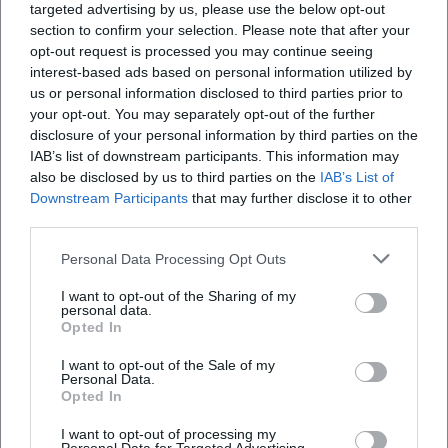
targeted advertising by us, please use the below opt-out
bewusst früher oder du akzeptierst Wartezeit
section to confirm your selection. Please note that after your
und hast einen „Warteort“ (nahe Bar)
opt-out request is processed you may continue seeing
interest-based ads based on personal information utilized by
eingeplant.
us or personal information disclosed to third parties prior to
your opt-out. You may separately opt-out of the further
Verhalten:
Respektvoller Auftritt und ein
disclosure of your personal information by third parties on the
verantwortungsvoller Umgang mit Alkohol
IAB’s list of downstream participants. This information may
also be disclosed by us to third parties on the
IAB’s List of
erhöhen die Chancen auf einen
Downstream Participants
that may further disclose it to other
reibungslosen Abend – und reduzieren
third parties.
Konflikte beim Einlass.
Personal Data Processing Opt Outs
5) Saison 2026: Semesterphasen, Donau-
I want to opt-out of the Sharing of my
Abende & warum sich die Stimmung in
personal data.
Opted In
Zukunft merklich ändern kann
I want to opt-out of the Sale of my
In den kommenden Monaten wird sich
Personal Data.
Opted In
Regensburgs Ausgeh-Stimmung vor allem
I want to opt-out of processing my
mit drei Faktoren verändern:
Semesterphase
,