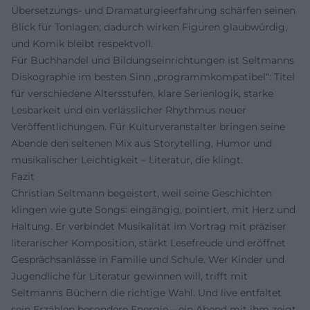
Übersetzungs- und Dramaturgieerfahrung schärfen seinen
Blick für Tonlagen; dadurch wirken Figuren glaubwürdig,
und Komik bleibt respektvoll.
Für Buchhandel und Bildungseinrichtungen ist Seltmanns
Diskographie im besten Sinn „programmkompatibel“: Titel
für verschiedene Altersstufen, klare Serienlogik, starke
Lesbarkeit und ein verlässlicher Rhythmus neuer
Veröffentlichungen. Für Kulturveranstalter bringen seine
Abende den seltenen Mix aus Storytelling, Humor und
musikalischer Leichtigkeit – Literatur, die klingt.
Fazit
Christian Seltmann begeistert, weil seine Geschichten
klingen wie gute Songs: eingängig, pointiert, mit Herz und
Haltung. Er verbindet Musikalität im Vortrag mit präziser
literarischer Komposition, stärkt Lesefreude und eröffnet
Gesprächsanlässe in Familie und Schule. Wer Kinder und
Jugendliche für Literatur gewinnen will, trifft mit
Seltmanns Büchern die richtige Wahl. Und live entfaltet
sein Erzählen besondere Energie – ein Abend mit ihm zeigt,