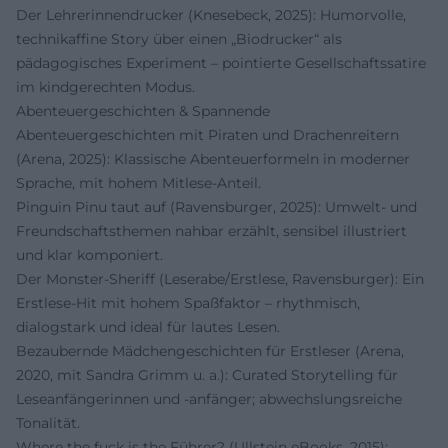
Der Lehrerinnendrucker (Knesebeck, 2025): Humorvolle,
technikaffine Story über einen „Biodrucker“ als
pädagogisches Experiment – pointierte Gesellschaftssatire
im kindgerechten Modus.
Abenteuergeschichten & Spannende
Abenteuergeschichten mit Piraten und Drachenreitern
(Arena, 2025): Klassische Abenteuerformeln in moderner
Sprache, mit hohem Mitlese-Anteil.
Pinguin Pinu taut auf (Ravensburger, 2025): Umwelt- und
Freundschaftsthemen nahbar erzählt, sensibel illustriert
und klar komponiert.
Der Monster-Sheriff (Leserabe/Erstlese, Ravensburger): Ein
Erstlese-Hit mit hohem Spaßfaktor – rhythmisch,
dialogstark und ideal für lautes Lesen.
Bezaubernde Mädchengeschichten für Erstleser (Arena,
2020, mit Sandra Grimm u. a.): Curated Storytelling für
Leseanfängerinnen und -anfänger; abwechslungsreiche
Tonalität.
Where the fuck is the Führer? (Ullstein eBooks, 2015):