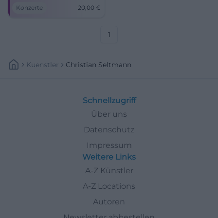
19:00 Uhr, Tickets 20 €. Nah
Konzerte
20,00
€
am Sound, starke
Geschichten – jetzt Plätze
sichern! #CoburgLive
1
Kuenstler
Christian Seltmann
Schnellzugriff
Über uns
Datenschutz
Impressum
Weitere Links
A-Z Künstler
A-Z Locations
Autoren
Newsletter abbestellen