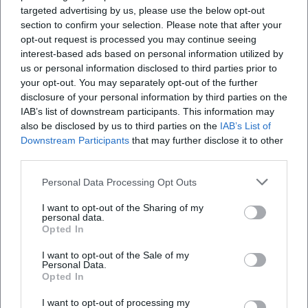
Spannungsbögen, Cliffhangern und humorvollen Breaks;
targeted advertising by us, please use the below opt-out
das erzeugt jenen „Bühnen-Sound“, der seine Lesungen
section to confirm your selection. Please note that after your
trägt.
opt-out request is processed you may continue seeing
Technisch auffällig ist der Umgang mit
interest-based ads based on personal information utilized by
us or personal information disclosed to third parties prior to
Perspektivwechseln und die Ökonomie der Szenen.
your opt-out. You may separately opt-out of the further
Seltmann setzt auf präzise Einsätze statt auf epische Breite;
disclosure of your personal information by third parties on the
jedes Kapitel funktioniert wie ein Track mit Intro, Hauptteil
IAB’s list of downstream participants. This information may
und Coda. Figuren sprechen in einer klaren,
also be disclosed by us to third parties on the
IAB’s List of
kinderfreundlichen Tonlage, ohne die Komplexität der
Downstream Participants
that may further disclose it to other
Themen zu verflachen. In der Erstlese-Literatur nutzt er
third parties.
eine auf Lautlichkeit und Lesefluss abgestimmte Sprache –
Personal Data Processing Opt Outs
wichtig für das gemeinsame Lesen in Familie und Schule.
Kultureller Einfluss: Leseförderung, Familienritual und
I want to opt-out of the Sharing of my
personal data.
Performanz
Opted In
Im Feld der Leseförderung gehören Seltmanns Bücher zu
jenen Titeln, die Kinder früh an eigenständige Lektüre
I want to opt-out of the Sale of my
Personal Data.
heranführen: klar strukturierte Kapitel, hohe
Opted In
Identifikationsangebote und ein gesunder Humor, der nie
von oben herab wirkt. Durch die Lesbarkeit seiner Texte
I want to opt-out of processing my