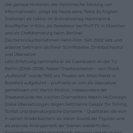
das genaue Hinhören, die rhythmische Setzung von
Informationen – prägt bis heute seine Texte. Es folgten
Stationen als Lektor im Bühnenverlag Hartmann &
Stauffacher in Köln, als Redakteur bei Pro7-TV in München
und als Chefdramaturg beim Berliner
Zeichentrickunternehmen Hahn-Film. Seit 2002 lebt und
arbeitet Seltmann als freier Schriftsteller, Drehbuchautor
und Übersetzer.
Lehr-Erfahrung sammelte er als Gastdozent an der TU
Berlin (2006–2008). Neben Theaterarbeiten – sein Stück
„Aufstand!“ wurde 1995 am Theater am Alten Markt in
Bielefeld aufgeführt – profilierte er sich als Übersetzer
gemeinsam mit Martin Molitor, insbesondere der
Theaterstücke des irischen Dramatikers Martin McDonagh.
Diese Übersetzungen zeigen Seltmanns Gespür für Timing,
Tonfall und dramaturgische Dynamik – Qualitäten, die sich
in seinen Kinderbüchern als klarer Sound der Figuren und
als präzises Arrangement der Szenen wiederfinden.
Karrierehöhepunkte: Kinderbuch, Hörspiel und die Kunst