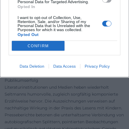
Personal Data for Targeted Advertising.
werden Bücher zum Familienritual: vorlesen, mitsprechen,
Opted In
wiederholen – ein Vorgang, der an musikalische Repetition
I want to opt-out of Collection, Use,
erinnert und die Textmotive im Gedächtnis verankert.
Retention, Sale, and/or Sharing of my
Die Preise und Auszeichnungen – u. a. Leipziger
Personal Data that Is Unrelated with the
Purposes for which it was collected.
Lesekompass (2013, 2015) und der Siegener Preis für
Opted Out
Erstlese-Literatur (SPELL, 2020) – belegen seinen
Stellenwert in Schule, Bibliothek und Buchhandel. Hinzu
CONFIRM
kommen Festivalauftritte und Literaturabende, deren
performative Qualität Seltmanns Werk über das reine
Lesen hinaus hör- und erlebbar macht.
Data Deletion
Data Access
Privacy Policy
Auszeichnungen und Rezeption: Qualität, Humor,
Publikumserfolg
Literaturinstitutionen und Medien heben wiederholt
Seltmanns humorvolle, zugleich sorgfältig komponierte
Erzählweise hervor. Die Auszeichnungen verweisen auf
nachhaltige Wirkung in der Praxis des Lesens mit Kindern.
Presseberichte betonen die unterhaltsame Verbindung von
autobiografischen Splittern, pointierten Beobachtungen
und musikalisch getakteten Kabinettstückchen. Gerade