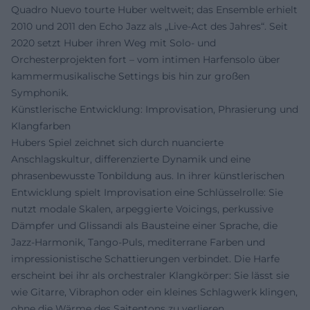
Quadro Nuevo tourte Huber weltweit; das Ensemble erhielt
2010 und 2011 den Echo Jazz als „Live-Act des Jahres“. Seit
2020 setzt Huber ihren Weg mit Solo- und
Orchesterprojekten fort – vom intimen Harfensolo über
kammermusikalische Settings bis hin zur großen
Symphonik.
Künstlerische Entwicklung: Improvisation, Phrasierung und
Klangfarben
Hubers Spiel zeichnet sich durch nuancierte
Anschlagskultur, differenzierte Dynamik und eine
phrasenbewusste Tonbildung aus. In ihrer künstlerischen
Entwicklung spielt Improvisation eine Schlüsselrolle: Sie
nutzt modale Skalen, arpeggierte Voicings, perkussive
Dämpfer und Glissandi als Bausteine einer Sprache, die
Jazz-Harmonik, Tango-Puls, mediterrane Farben und
impressionistische Schattierungen verbindet. Die Harfe
erscheint bei ihr als orchestraler Klangkörper: Sie lässt sie
wie Gitarre, Vibraphon oder ein kleines Schlagwerk klingen,
ohne die Wärme des Saitentons zu verlieren.