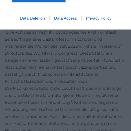
Auszeichnungen, Institutionen und musikalische Autorität
Huber erhielt den Kulturpreis Bayern und wurde mehrfach
mit dem German Jazz Award (Gold) ausgezeichnet. Mit
Data Deletion
Data Access
Privacy Policy
Quadro Nuevo erhielt sie 2010 und 2011 den Echo Jazz als
„Live-Act des Jahres“. Ihr pädagogisches Profil umfasst
Lehraufträge, eine Gastprofessur in London und
internationale Workshops; seit 2022 wirkt sie im Board of
Directors des World Harp Congress. Diese Stationen
belegen eine verlässlich gewachsene Autorität – fundiert in
klassischer Technik, erweitert durch Jazz-Expertise und
bestätigt durch Musikpresse und Institutionen.
Kritische Rezeption und Pressestimmen
Die Musikpresse betont die Leuchtkraft des Harfenklangs
und die stilsichere Dramaturgie in Hubers Produktionen.
Besondere Resonanz findet „Joy“: Kritiken würdigen die
Verbindung von Harfe und Orchester als luftig, klar und
emotional anziehend. Auch die orchestrale Erstaufnahme
von Henson-Conants Suite wird hervorgehoben, da sie
Hubers Dualität aus Virtuosität und Klangtransparenz