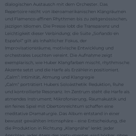
dialogischen Austausch mit dem Orchester. Das
Repertoire reicht von iberoamerikanischen Klangräumen
und Flamenco-affinen Rhythmen bis zu zeitgenössischen,
jazzigen Idiomen. Die Presse lobt die Transparenz und
Leichtigkeit dieser Verbindung; die Suite „Soñando en
Español“ gilt als inhaltlicher Fokus, der
Improvisationsräume, motivische Entwicklung und
orchestrales Leuchten vereint. Die Aufnahme zeigt
exemplarisch, wie Huber Klangfarben mischt, rhythmische
Akzente setzt und die Harfe als Erzählerin positioniert.
„Calm“: Intimität, Atmung und Klangregie
„Calm“ porträtiert Hubers Soloästhetik: Reduktion, Ruhe
und kontrollierte Resonanz. Im Zentrum steht die Harfe als
atmendes Instrument; Mikrofonierung, Raumakustik und
ein feines Spiel mit Obertonreichtum schaffen eine
meditative Dramaturgie. Das Album entstand in einer
bewusst gewählten Intimsphäre – eine Entscheidung, die
die Produktion in Richtung „Klangnähe“ lenkt: jeder
Anschlag, jeder Atem des Instrumentes wird hörbar, ohne