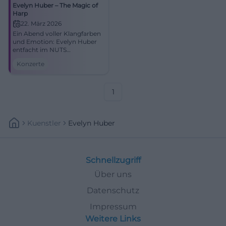
Evelyn Huber – The Magic of
Harp
22. März 2026
Ein Abend voller Klangfarben
und Emotion: Evelyn Huber
entfacht im NUTS
Harfenmagie zwischen Jazz,
Konzerte
Tango und New Classics.
Erleben Sie Nähe, Dynamik
und große Musikalität in
Traunstein.
1
Kuenstler
Evelyn Huber
Schnellzugriff
Über uns
Datenschutz
Impressum
Weitere Links