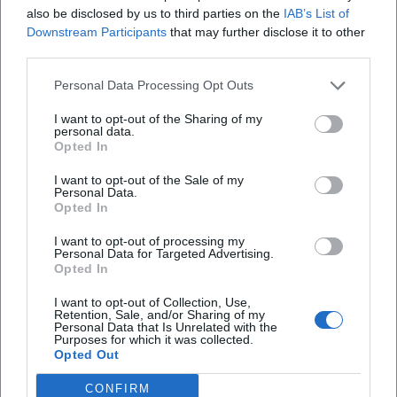
unternommenen Pilgerwanderung schöpft. Hinzu
also be disclosed by us to third parties on the
IAB’s List of
kommen kuratierte Bühnenprogramme wie „The Magic of
Downstream Participants
that may further disclose it to other
Harp“, das Soloabend und Moderation zu einem
third parties.
kurzweiligen Konzertformat verbindet.
Personal Data Processing Opt Outs
Stil und Technik: Zwischen Groove, Glissando und feiner
Artikulation
I want to opt-out of the Sharing of my
personal data.
Hubers Stil vereint rhythmische Präzision mit melodischer
Opted In
Eleganz. In groovenden Passagen nutzt sie
polyrhythmische Pattern, synkopierte Akzente und
I want to opt-out of the Sale of my
Personal Data.
percussive Dämpftechniken, um dem Harfensound eine
Opted In
tänzerische Erdung zu geben; in lyrischen Abschnitten
trägt eine kantable Linienführung, unterstützt von subtiler
I want to opt-out of processing my
Personal Data for Targeted Advertising.
Dynamikformung und fein gezeichneten Verzierungen.
Opted In
Harmonisch bewegt sie sich zwischen modalen Feldern,
I want to opt-out of Collection, Use,
erweiterten Jazzakkorden und impressionistisch gefärbten
Retention, Sale, and/or Sharing of my
Tonalitäten. Ihre Arrangements bauen auf klarer Form,
Personal Data that Is Unrelated with the
Purposes for which it was collected.
wiederkehrenden Motiven und farblich kontrastierenden
Opted Out
Sektionen – eine Handschrift, die sowohl im Solo- als auch
im Orchesterkontext besticht.
CONFIRM