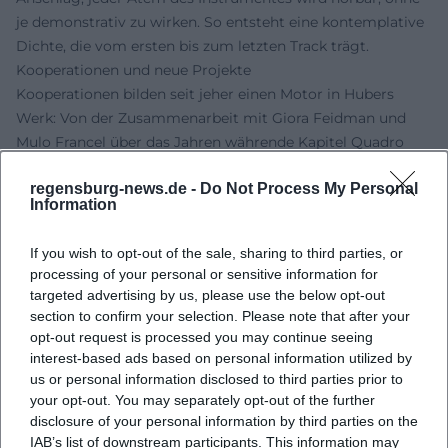
je demonstrativ zu wirken. So entsteht eine kontemplative
Dichte, die vom ersten bis zum letzten Track trägt.
Kooperationen und neue Projekte
Kooperationen bilden seit jeher einen Motor in Hubers
Werk: Von der Zusammenarbeit mit Giora Feidman und
Mulo Francel über das Jahren währende Kapitel Quadro
Nuevo bis zu jüngeren Begegnungen mit Elisabeth Fuchs
regensburg-news.de -
Do Not Process My Personal
und der Philharmonie Salzburg, dem Sirius Quartet und
Information
Jazzharfen-Legende Deborah Henson-Conant.
Kammermusikalisch verfolgt Huber mit dem Schimmer
If you wish to opt-out of the sale, sharing to third parties, or
Trio eine poetische Klangsprache zwischen Jazz, Tango und
processing of your personal or sensitive information for
Klezmer; die 2023 erschienene Veröffentlichung „Niebla“
targeted advertising by us, please use the below opt-out
steht programmatisch für diesen Grenzgang.
section to confirm your selection. Please note that after your
Aktuell zeichnen zwei Fährten ihr künstlerisches Jahr: Zum
opt-out request is processed you may continue seeing
einen die Nachwirkungen des orchestralen „Joy“-Projekts in
interest-based ads based on personal information utilized by
us or personal information disclosed to third parties prior to
Form von Videoplaylists und Konzertmitschnitten; zum
your opt-out. You may separately opt-out of the further
anderen frische Impulse durch Reisen und Klangtagebuch-
disclosure of your personal information by third parties on the
Ideen wie „Camino – ein Klangweg“, das aus einer 2025
IAB’s list of downstream participants. This information may