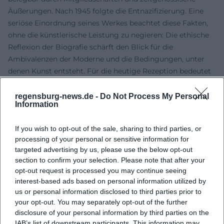
Äußerungen. Nach 1945 folgte die Entnazifizierung. Eine
seriöse Einordnung seines Werkes beachtet diese Fakten,
ohne die künstlerische Leistung zu negieren: Die ethische
Reflexion der Biografie schärft den Blick für die
Ambivalenzen der Moderne und die Bedingungen, unter
denen Kunst entsteht. Für die heutige Rezeption bedeutet
dies: Werk und Kontext zusammendenken, Quellen
studieren, Einflüsse und Kontinuitäten kritisch prüfen.
regensburg-news.de -
Do Not Process My Personal
Information
Nach 1945: Rückkehr zur Verdichtung und der Weg zur
Abstraktion
If you wish to opt-out of the sale, sharing to third parties, or
Im Spätwerk kehrte Wörlen zu expressiv‑kubischen
processing of your personal or sensitive information for
Verdichtungen zurück und entwickelte eine abstrahierende
targeted advertising by us, please use the below opt-out
Bildsprache. Geometrische Struktur und atmosphärische
section to confirm your selection. Please note that after your
Farbflächen greifen ineinander; die Stadtlandschaften
opt-out request is processed you may continue seeing
werden zu Chiffren aus Treppen, Giebeln, Türmen.
interest-based ads based on personal information utilized by
Gleichzeitig entstehen Arbeiten, die religiöse Motive in ein
us or personal information disclosed to third parties prior to
your opt-out. You may separately opt-out of the further
modernes Vokabular übersetzen. Diese Jahre markieren
disclosure of your personal information by third parties on the
einen souveränen Umgang mit Gattungen und Techniken:
IAB’s list of downstream participants. This information may