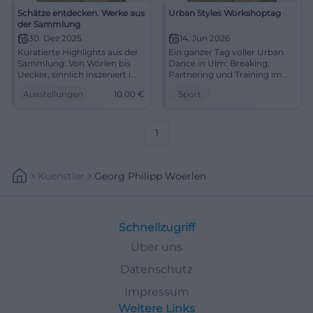
Schätze entdecken. Werke aus
Urban Styles Workshoptag
der Sammlung
30. Dez 2025
14. Jun 2026
Kuratierte Highlights aus der
Ein ganzer Tag voller Urban
Sammlung: Von Wörlen bis
Dance in Ulm: Breaking,
Uecker, sinnlich inszeniert im
Partnering und Training im
MMK Passau. Entdecken Sie
dansarts. Am 14.06.2026
Ausstellungen
10,00
€
Sport
Meisterwerke und erleben Sie
wartet pure Bewegung.
ein konzentriertes
#UrbanDance #Ulm
Kunsterlebnis.
1
Kuenstler
Georg Philipp Woerlen
Schnellzugriff
Über uns
Datenschutz
Impressum
Weitere Links