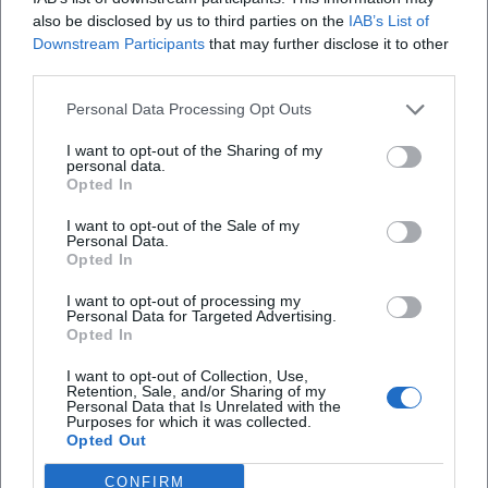
Gemälde, Aquarelle, Gouachen und ein eindrucksvoller
also be disclosed by us to third parties on the
IAB’s List of
Bestand an Zeichnungen und Druckgrafik dokumentieren
Downstream Participants
that may further disclose it to other
die Spannweite seines Schaffens.
third parties.
Rezeption, Nachlass und Institutionen: Das Museum
Personal Data Processing Opt Outs
Moderner Kunst Wörlen in Passau
Eine Besonderheit der Wörlen‑Rezeption ist die
I want to opt-out of the Sharing of my
institutionelle Sichtbarkeit seines Werkes in Passau. Der
personal data.
Opted In
Architekt Hanns Egon Wörlen, Sohn des Künstlers,
gründete 1988 die Stiftung Wörlen und 1990 das Museum
I want to opt-out of the Sale of my
Personal Data.
Moderner Kunst Wörlen. Dessen Sammlungskern bilden
Opted In
mehr als 1.500 Arbeiten Georg Philipp Wörlens, ergänzt
durch Werke seiner Freunde aus „Der Fels“ und der
I want to opt-out of processing my
Personal Data for Targeted Advertising.
Donau‑Wald‑Gruppe sowie Korrespondenzen, die den
Opted In
künstlerischen Austausch dokumentieren. Seit der
Eröffnung zählt das Museum hunderte Ausstellungen und
I want to opt-out of Collection, Use,
Retention, Sale, and/or Sharing of my
trägt maßgeblich zur Autorität des Künstlers im
Personal Data that Is Unrelated with the
Purposes for which it was collected.
kulturhistorischen Gedächtnis der Region bei.
Opted Out
Werkverzeichnis und Forschung: Grundlagen für die
weitere Bewertung
CONFIRM