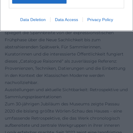
Mit dem 2020 publizierten Werkverzeichnis der Gemälde
liegt eine solide Basis für Forschung und
Sammlungsarbeit vor. Der Band bündelt Biografie,
Data Deletion
Data Access
Privacy Policy
Werkentwicklung und Abbildungen in hoher Qualität und
spiegelt die Spannbreite von der expressionistischen
Frühphase über die Neue Sachlichkeit bis zum
abstrahierenden Spätwerk. Für Sammlerinnen,
Kuratorinnen und die interessierte Öffentlichkeit fungiert
dieses „Catalogue Raisonné“ als zuverlässige Referenz:
Provenienzen, Techniken, Datierungen und die Einbettung
in den Kontext der Klassischen Moderne werden
nachvollziehbar.
Ausstellungen und aktuelle Sichtbarkeit: Retrospektive und
Sammlungspräsentationen
Zum 30‑jährigen Jubiläum des Museums zeigte Passau
2020 die bislang größte Wörlen‑Schau des Hauses – eine
umfassende Retrospektive, die das Werk chronologisch
aufbereitete und zentrale Werkgruppen in ihrer inneren
Logik erfahrbar machte. Seit 2022 zeigt eine langfristige