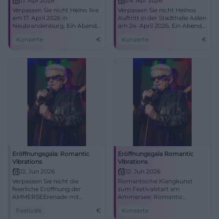
17. Apr 2026
24. Apr 2026
Verpassen Sie nicht Heino live
Verpassen Sie nicht Heinos
am 17. April 2026 in
Auftritt in der Stadthalle Aalen
Neubrandenburg. Ein Abend
am 24. April 2026. Ein Abend
voller deutscher Musik im
voller musikalischer
Konzerte
€
Konzerte
€
Haus der Kultur und Bildung.
Highlights und
unvergesslicher Hits.
Eröffnungsgala: Romantic
Eröffnungsgala Romantic
Vibrations
Vibrations
12. Jun 2026
12. Jun 2026
Verpassen Sie nicht die
Romantische Klangkunst
feierliche Eröffnung der
zum Festivalstart am
AMMERSEErenade mit
Ammersee: Romantic
erstklassigen Musikern.
Vibrations vereint Schumann,
Festivals
€
Konzerte
Brahms, Dvořák und Heino