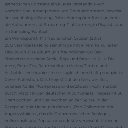
ästhetischen Konstanz ein kluges Verständnis von
Komposition, Arrangement und Produktion stand, beweist
der nachhaltige Katalog: Jahrzehnte später funktionieren
die Aufnahmen auf Streaming-Plattformen, in Playlists und
im Sampling-Kontext.
Ein Wendepunkt: Mit freundlichen Grüßen (2013)
2013 veränderte Heino sein Image mit einem kalkulierten
Tabubruch. Das Album „Mit freundlichen Grüßen“
übersetzte deutsche Rock-, Pop- und Rap-Hits (u. a. Die
Ärzte, Peter Fox, Rammstein) in Heinos Timbre und
Ästhetik – eine ironiesichere, zugleich ernsthaft produzierte
Cover-Kollektion. Das Projekt traf den Nerv der Zeit,
polarisierte die Musikpresse und setzte sich kommerziell
durch: Platz 1 in den deutschen Albumcharts, insgesamt 36
Chartwochen, und vier Wochen an der Spitze. In der
Rezeption galt Heino plötzlich als „Pop-Phänomen mit
Augenzwinkern“, das die Grenzen zwischen Schlager,
Volksmusik und Popkultur produktiv verwischt. Kritische
Stimmen gehörten zur Debatte, doch die Chart-Daten und