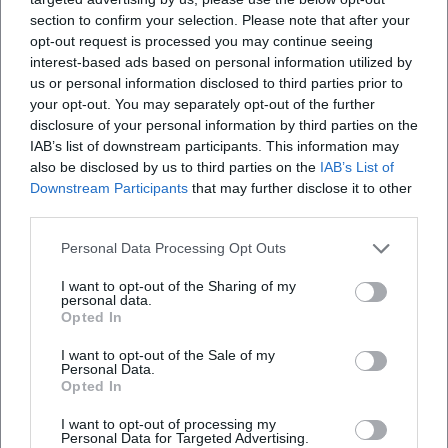
Aktivität (Instagram, TikTok, YouTube) verstärkt Reichweite
section to confirm your selection. Please note that after your
und Faninteraktion, während der Grundklang – die sonore
opt-out request is processed you may continue seeing
Bariton-Signatur – die Kontinuität sichert. So gelingt Heino
interest-based ads based on personal information utilized by
ein Alterswerk, das zwischen Volksfeststimmung und
us or personal information disclosed to third parties prior to
ironischer Selbstinszenierung die Gegenwart umarmt,
your opt-out. You may separately opt-out of the further
disclosure of your personal information by third parties on the
ohne die eigene Geschichte zu verleugnen.
IAB’s list of downstream participants. This information may
Auszeichnungen, Live-Tradition und Marktpräsenz
also be disclosed by us to third parties on the
IAB’s List of
Heino erhielt zahlreiche Preise und Ehrungen und ist über
Downstream Participants
that may further disclose it to other
Jahrzehnte eine verlässliche Live-Marke geblieben. Seine
third parties.
Konzerte inszenieren kollektives Singen als
identitätsstiftendes Erlebnis – mit Band, Chor-
Personal Data Processing Opt Outs
Arrangements und dramaturgisch gesetzten Höhepunkten.
I want to opt-out of the Sharing of my
Die Chart-Erfolge, Auszeichnungen und mediale
personal data.
Opted In
Dauerpräsenz belegen eine Autorität, die auf Erfahrung,
wiedererkennbarem Klang und dem sicheren Gespür für
I want to opt-out of the Sale of my
publikumstaugliche Dramaturgie beruht. Gleichzeitig
Personal Data.
Opted In
demonstriert die späte Phase mit Tourneen und Club-
Auftritten ein Experimentierfeld, in dem ein „Klassiker“
I want to opt-out of processing my
neue Räume erobert.
Personal Data for Targeted Advertising.