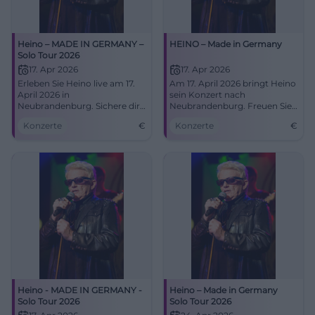
Heino – MADE IN GERMANY –
HEINO – Made in Germany
Solo Tour 2026
17. Apr 2026
17. Apr 2026
Erleben Sie Heino live am 17.
Am 17. April 2026 bringt Heino
April 2026 in
sein Konzert nach
Neubrandenburg. Sichere dir
Neubrandenburg. Freuen Sie
jetzt Tickets für das
sich auf Schlager, Volkslieder
Konzerte
€
Konzerte
€
unvergessliche Konzert im
und Überraschungen!
HKB!
Heino - MADE IN GERMANY -
Heino – Made in Germany
Solo Tour 2026
Solo Tour 2026