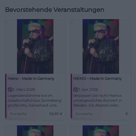
Bevorstehende Veranstaltungen
Heino - Made In Germany
HEINO – Made in Germany
2. März 2026
7. Apr 2026
Legendenstimme live im
Verpassen Sie nicht Heinos
Gesellschaftshaus Sonneberg:
unvergessliches Konzert in
große Hits, Gänsehaut und
Weiden. Ein Abend voller
Heimatklänge. 02.03.2026,
Schlager und
Konzerte
59,90
€
Konzerte
€
19:00 Uhr, Tickets ab 59,90 €.
Überraschungen erwartet Sie.
Sichere dir jetzt dein
Konzerterlebnis. #HeinoLive