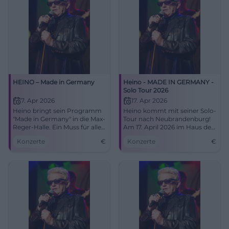
HEINO – Made in Germany
Heino - MADE IN GERMANY -
Solo Tour 2026
7. Apr 2026
17. Apr 2026
Heino bringt sein Programm
Heino kommt mit seiner Solo-
"Made in Germany" in die Max-
Tour nach Neubrandenburg!
Reger-Halle. Ein Muss für alle
Am 17. April 2026 im Haus der
Fans!
Kultur und Bildung. Jetzt
Konzerte
€
Konzerte
€
Tickets sichern!