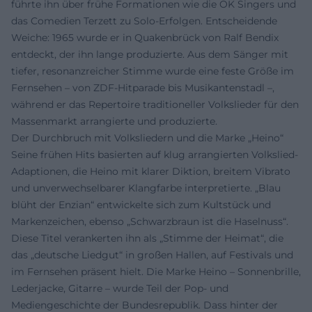
führte ihn über frühe Formationen wie die OK Singers und
das Comedien Terzett zu Solo-Erfolgen. Entscheidende
Weiche: 1965 wurde er in Quakenbrück von Ralf Bendix
entdeckt, der ihn lange produzierte. Aus dem Sänger mit
tiefer, resonanzreicher Stimme wurde eine feste Größe im
Fernsehen – von ZDF-Hitparade bis Musikantenstadl –,
während er das Repertoire traditioneller Volkslieder für den
Massenmarkt arrangierte und produzierte.
Der Durchbruch mit Volksliedern und die Marke „Heino“
Seine frühen Hits basierten auf klug arrangierten Volkslied-
Adaptionen, die Heino mit klarer Diktion, breitem Vibrato
und unverwechselbarer Klangfarbe interpretierte. „Blau
blüht der Enzian“ entwickelte sich zum Kultstück und
Markenzeichen, ebenso „Schwarzbraun ist die Haselnuss“.
Diese Titel verankerten ihn als „Stimme der Heimat“, die
das „deutsche Liedgut“ in großen Hallen, auf Festivals und
im Fernsehen präsent hielt. Die Marke Heino – Sonnenbrille,
Lederjacke, Gitarre – wurde Teil der Pop- und
Mediengeschichte der Bundesrepublik. Dass hinter der