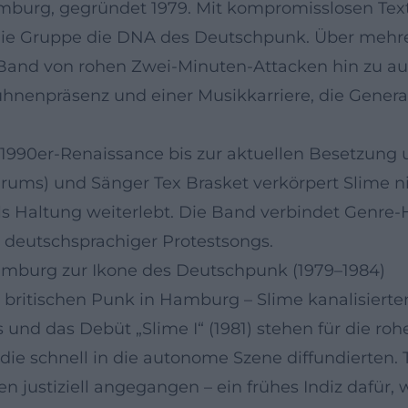
mburg, gegründet 1979. Mit kompromisslosen Tex
e die Gruppe die DNA des Deutschpunk. Über mehr
 Band von rohen Zwei-Minuten-Attacken hin zu au
ühnenpräsenz und einer Musikkarriere, die Genera
90er-Renaissance bis zur aktuellen Besetzung um 
 (Drums) und Sänger Tex Brasket verkörpert Slime 
s Haltung weiterlebt. Die Band verbindet Genre-
 deutschsprachiger Protestsongs.
mburg zur Ikone des Deutschpunk (1979–1984)
e britischen Punk in Hamburg – Slime kanalisierte
und das Debüt „Slime I“ (1981) stehen für die rohe
ie schnell in die autonome Szene diffundierten. 
 justiziell angegangen – ein frühes Indiz dafür, w