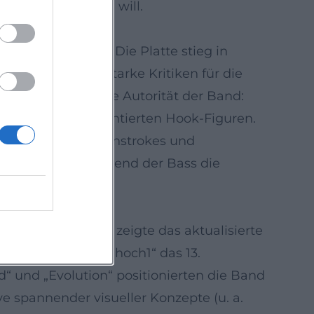
 semantisch wirken will.
dwerk bündelte. Die Platte stieg in
der Musikpresse starke Kritiken für die
 unterstreicht die Autorität der Band:
roduktion und pointierten Hook-Figuren.
ente zwischen Downstrokes und
intparallelen, während der Bass die
e. „Zwei“ (2022) zeigte das aktualisierte
25 folgte mit „3!+7hoch1“ das 13.
“ und „Evolution“ positionierten die Band
e spannender visueller Konzepte (u. a.