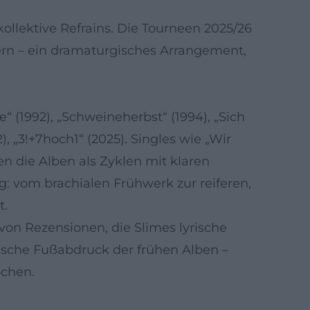
ollektive Refrains. Die Tourneen 2025/26
kern – ein dramaturgisches Arrangement,
te“ (1992), „Schweineherbst“ (1994), „Sich
), „3!+7hoch1“ (2025). Singles wie „Wir
en die Alben als Zyklen mit klaren
g: vom brachialen Frühwerk zur reiferen,
t.
von Rezensionen, die Slimes lyrische
orische Fußabdruck der frühen Alben –
ochen.