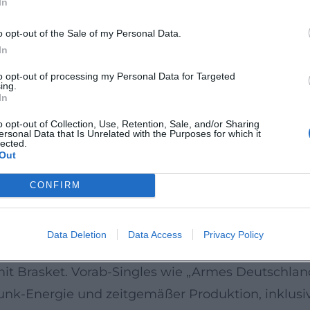
In
extverständlichkeit – zentral für Protestmusik, die
lg und Reife
o opt-out of the Sale of my Personal Data.
e Angst“ – ein Album, das Sound, Haltung und Han
In
Offiziellen Deutschen Albumcharts) und erhielt in 
to opt-out of processing my Personal Data for Targeted
ing.
lacktem, druckvollen Arrangement. Die Rezeption
In
unst des Widerspruchs, getragen von präziser P
o opt-out of Collection, Use, Retention, Sale, and/or Sharing
ersonal Data that Is Unrelated with the Purposes for which it
-Haken, modulierte Gangshouts, rhythmische Akz
lected.
Out
die Vocals frontal stehen; Gitarren doppeln in Qu
CONFIRM
) bis „3!+7hoch1“ (2025)
fand die Band 2021 in Tex Brasket eine neue Stimm
Data Deletion
Data Access
Privacy Policy
eadstimme, die Slimes Protesttradition fortsetzt. 20
mit Brasket. Vorab-Singles wie „Armes Deutschland
nk-Energie und zeitgemäßer Produktion, inklusiv