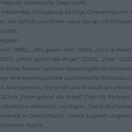
ideo als ästhetische Gegenpole).
treibendes Schlagzeug, kantige Gitarrenfiguren, k
en; die Setlists verzahnen neue Songs mit Klassi
bindet.
prägten
aus“ (1982), „Alle gegen Alle“ (1983), „Viva la Muer
(2017), „Wem gehört die Angst“ (2020), „Zwei“ (2022
n frühe Marker; spätere Vorabsingles strukturiert
gt eine kontinuierliche künstlerische Entwicklun
 mit Arrangement, Dynamik und Produktion arbeite
0 mit „Wem gehört die Angst“ (Top-10), flankiert 
 inhaltliche Aktualität würdigten. Der kulturhist
Semantik in Deutschland – bleibt zugleich ungebr
wechselbar macht