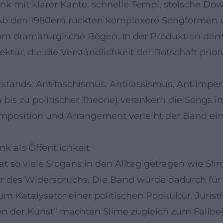
nk mit klarer Kante: schnelle Tempi, stoische Dow
. Ab den 1980ern rückten komplexere Songformen u
n um dramaturgische Bögen. In der Produktion do
ktur, die die Verständlichkeit der Botschaft prioris
erstands: Antifaschismus, Antirassismus, Antiimpe
bis zu politischer Theorie) verankern die Songs i
sition und Arrangement verleiht der Band eine 
nk als Öffentlichkeit
so viele Slogans in den Alltag getragen wie Sli
er des Widerspruchs. Die Band wurde dadurch für
m Katalysator einer politischen Popkultur. Juris
 der Kunst“ machten Slime zugleich zum Fallbeisp