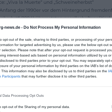
e: „Viva la Muerte“ und „Schweineherbst“
Anfang der 1990er vor dem Hintergrund fremdenf
neherbst“ (1994) übersetzten gesellschaftspoliti
ls stilistische Fortführung mit zeitdiagnostische
rg-news.de -
Do Not Process My Personal Information
tont, basszentriert, mit schnörkelloser Schlagzeug
to opt-out of the sale, sharing to third parties, or processing of your per
onisten sozialer Verwerfungen. Der kulturelle Ein
formation for targeted advertising by us, please use the below opt-out s
n einer Fanbasis, die das Comeback als notwendig
r selection. Please note that after your opt-out request is processed y
eing interest-based ads based on personal information utilized by us or
chichte – „Sich fügen heißt lügen“, „Hier und jetz
disclosed to third parties prior to your opt-out. You may separately opt-
ues Kapitel. „Sich fügen heißt lügen“ (2012) widm
losure of your personal information by third parties on the IAB’s list of
. This information may also be disclosed by us to third parties on the
IA
it packenden Riffs. Das Album schaffte den Spru
Participants
that may further disclose it to other third parties.
rzehnte nach der Erstgründung Resonanz entfaltet
f Rechtspopulismus bis zur Reflexion politischer
l Data Processing Opt Outs
Breaks und prägnanten Chören, die live maximale 
e Produktion merklich: transparenter Gitarrensound
o opt-out of the Sharing of my personal data.