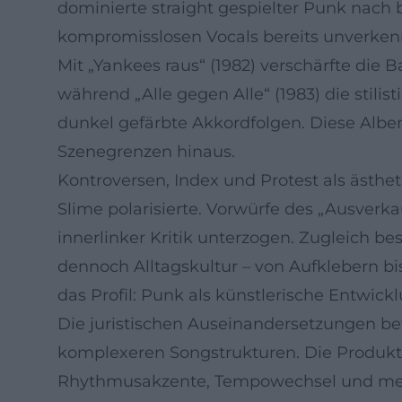
dominierte straight gespielter Punk nach b
kompromisslosen Vocals bereits unverken
Mit „Yankees raus“ (1982) verschärfte die B
während „Alle gegen Alle“ (1983) die stili
dunkel gefärbte Akkordfolgen. Diese Al
Szenegrenzen hinaus.
Kontroversen, Index und Protest als ästh
Slime polarisierte. Vorwürfe des „Ausverk
innerlinker Kritik unterzogen. Zugleich b
dennoch Alltagskultur – von Aufklebern bi
das Profil: Punk als künstlerische Entwic
Die juristischen Auseinandersetzungen be
komplexeren Songstrukturen. Die Produkt
Rhythmusakzente, Tempowechsel und mehr