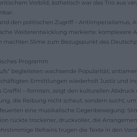
ritischem Vorbild; ästhetisch war das Trio aus ve
nbar.
and den politischen Zugriff – Antiimperialismus, A
stische Weiterentwicklung markierte: komplexere A
ben machten Slime zum Bezugspunkt des Deutschp
etisches Programm
aufs“ begleiteten wachsende Popularität; antiame
eschäftigten Ermittlungen wiederholt Justiz und I
s Graffiti – formten, zeigt den kulturellen Abdru
klung, die Reibung nicht scheut, sondern sucht, u
feuerten eine musikalische Gegenbewegung: Slim
ion rückte trockener, druckvoller, die Arrangem
stimmige Refrains trugen die Texte in den Vord