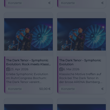
Konzerte
€
Konzerte
€
und Klassik.
The Dark Tenor – Symphonic
The Dark Tenor - Symphonic
Evolution: Rock meets Klassik
Evolution
in Bochum
23. Apr 2026
6. Mai 2026
Erlebe Symphonic Evolution
Klassische Motive treffen auf
im RuhrCongress Bochum:
Rock bei The Dark Tenor in
The Dark Tenor vereint
der brose ARENA Bamberg.
Klassik-Ikonen und Rock-
Erleben Sie ein einzigartiges
Konzerte
50,00
€
Konzerte
€
Energie. 23.04.2026, 20:00
Konzerterlebnis!
Uhr, Tickets ab 50 €.
Gänsehaut garantiert – jetzt
Plätze sichern!
#TheDarkTenor