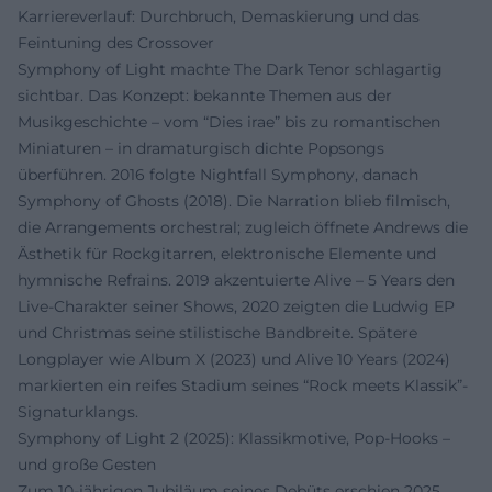
Karriereverlauf: Durchbruch, Demaskierung und das
Feintuning des Crossover
Symphony of Light machte The Dark Tenor schlagartig
sichtbar. Das Konzept: bekannte Themen aus der
Musikgeschichte – vom “Dies irae” bis zu romantischen
Miniaturen – in dramaturgisch dichte Popsongs
überführen. 2016 folgte Nightfall Symphony, danach
Symphony of Ghosts (2018). Die Narration blieb filmisch,
die Arrangements orchestral; zugleich öffnete Andrews die
Ästhetik für Rockgitarren, elektronische Elemente und
hymnische Refrains. 2019 akzentuierte Alive – 5 Years den
Live-Charakter seiner Shows, 2020 zeigten die Ludwig EP
und Christmas seine stilistische Bandbreite. Spätere
Longplayer wie Album X (2023) und Alive 10 Years (2024)
markierten ein reifes Stadium seines “Rock meets Klassik”-
Signaturklangs.
Symphony of Light 2 (2025): Klassikmotive, Pop-Hooks –
und große Gesten
Zum 10-jährigen Jubiläum seines Debüts erschien 2025