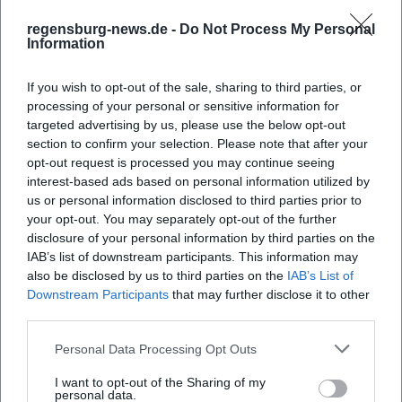
verwandelt.
Kollaborationen und Weggefährten
regensburg-news.de -
Do Not Process My Personal
Information
Schon früh arbeitete The Dark Tenor mit dem koreanischen
Pianisten Yiruma und mit Songwritern/Produzenten aus
If you wish to opt-out of the sale, sharing to third parties, or
dem Pop- und Rockumfeld zusammen. 2018 ging er mit
processing of your personal or sensitive information for
der Originalband von Unheilig auf Zeitreise-Tour – ein
targeted advertising by us, please use the below opt-out
experimentelles Crossover, das Fans polarisierte, aber die
section to confirm your selection. Please note that after your
Bandbreite seiner Stimme und seine Bühnenökonomie
opt-out request is processed you may continue seeing
unterstrich. Solche Kollaborationen erweitern die
interest-based ads based on personal information utilized by
Erzählräume des Projekts – von Gothic- und Dark-Pop-
us or personal information disclosed to third parties prior to
your opt-out. You may separately opt-out of the further
Anleihen bis zu großformatigen Hymnen, die sich sowohl
disclosure of your personal information by third parties on the
an Opernpublikum als auch an Rock-Fans richten.
IAB’s list of downstream participants. This information may
Kultureller Einfluss: Klassik als Popkultur
also be disclosed by us to third parties on the
IAB’s List of
Jenseits von Charts und Touren treibt The Dark Tenor eine
Downstream Participants
that may further disclose it to other
kulturpolitische Idee voran: “Klassik ist geil” – also
third parties.
zugänglich, emotional, zeitgemäß. Durch die Neu-
Personal Data Processing Opt Outs
Kontextualisierung historischer Melodien als Pop-Hooks
senkt er Einstiegshürden, ohne die Aura der Vorlagen
I want to opt-out of the Sharing of my
preiszugeben. In der Live-Inszenierung entsteht ein
personal data.