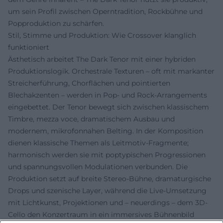
um sein Profil zwischen Operntradition, Rockbühne und
Popproduktion zu schärfen.
Stil, Stimme und Produktion: Wie Crossover klanglich
funktioniert
Ästhetisch arbeitet The Dark Tenor mit einer hybriden
Produktionslogik. Orchestrale Texturen – oft mit markanter
Streicherführung, Chorflächen und pointierten
Blechakzenten – werden in Pop- und Rock-Arrangements
eingebettet. Der Tenor bewegt sich zwischen klassischem
Timbre, mezza voce, dramatischem Ausbau und
modernem, mikrofonnahen Belting. In der Komposition
dienen klassische Themen als Leitmotiv-Fragmente;
harmonisch werden sie mit poptypischen Progressionen
und spannungsvollen Modulationen verbunden. Die
Produktion setzt auf breite Stereo-Bühne, dramaturgische
Drops und szenische Layer, während die Live-Umsetzung
mit Lichtkunst, Projektionen und – neuerdings – dem 3D-
Cello den Konzertraum in ein immersives Bühnenbild