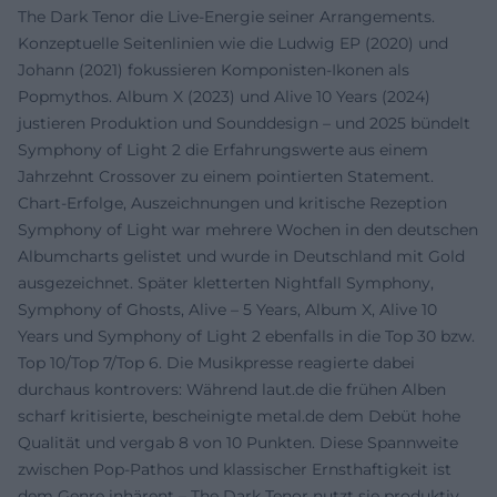
The Dark Tenor die Live-Energie seiner Arrangements.
Konzeptuelle Seitenlinien wie die Ludwig EP (2020) und
Johann (2021) fokussieren Komponisten-Ikonen als
Popmythos. Album X (2023) und Alive 10 Years (2024)
justieren Produktion und Sounddesign – und 2025 bündelt
Symphony of Light 2 die Erfahrungswerte aus einem
Jahrzehnt Crossover zu einem pointierten Statement.
Chart-Erfolge, Auszeichnungen und kritische Rezeption
Symphony of Light war mehrere Wochen in den deutschen
Albumcharts gelistet und wurde in Deutschland mit Gold
ausgezeichnet. Später kletterten Nightfall Symphony,
Symphony of Ghosts, Alive – 5 Years, Album X, Alive 10
Years und Symphony of Light 2 ebenfalls in die Top 30 bzw.
Top 10/Top 7/Top 6. Die Musikpresse reagierte dabei
durchaus kontrovers: Während laut.de die frühen Alben
scharf kritisierte, bescheinigte metal.de dem Debüt hohe
Qualität und vergab 8 von 10 Punkten. Diese Spannweite
zwischen Pop-Pathos und klassischer Ernsthaftigkeit ist
dem Genre inhärent – The Dark Tenor nutzt sie produktiv,