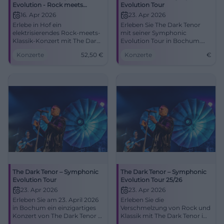
Evolution - Rock meets
Evolution Tour
Klassik
16. Apr 2026
23. Apr 2026
Erlebe in Hof ein
Erleben Sie The Dark Tenor
elektrisierendes Rock-meets-
mit seiner Symphonic
Klassik-Konzert mit The Dark
Evolution Tour in Bochum.
Tenor, neuem Lichtdesign
Eine einzigartige Mischung
Konzerte
52,50
€
Konzerte
€
und 3D-Cello. Kraftvolle
aus Rock und Klassik erwartet
Emotionen, großer Sound
Sie.
und Nähe zum Künstler – nur
in der Freiheitshalle.
The Dark Tenor – Symphonic
The Dark Tenor – Symphonic
Evolution Tour
Evolution Tour 25/26
23. Apr 2026
23. Apr 2026
Erleben Sie am 23. April 2026
Erleben Sie die
in Bochum ein einzigartiges
Verschmelzung von Rock und
Konzert von The Dark Tenor –
Klassik mit The Dark Tenor im
eine perfekte Fusion aus Rock
RuhrCongress Bochum.