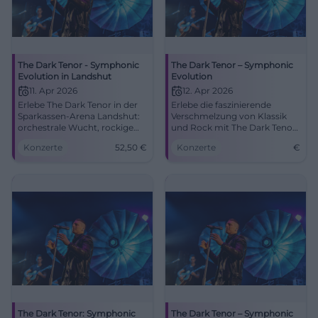
The Dark Tenor - Symphonic
The Dark Tenor – Symphonic
Evolution in Landshut
Evolution
11. Apr 2026
12. Apr 2026
Erlebe The Dark Tenor in der
Erlebe die faszinierende
Sparkassen-Arena Landshut:
Verschmelzung von Klassik
orchestrale Wucht, rockige
und Rock mit The Dark Tenor.
Energie, brandneue Songs.
Sichere dir dein Ticket für ein
Konzerte
52,50
€
Konzerte
€
11.04.2026, 20:00 Uhr, Tickets
unvergessliches Konzert in
ab 52,50 €. Großes
der ratiopharm arena.
Lichtdesign, starke
Emotionen – jetzt buchen!
#SymphonicEvolution
The Dark Tenor: Symphonic
The Dark Tenor – Symphonic