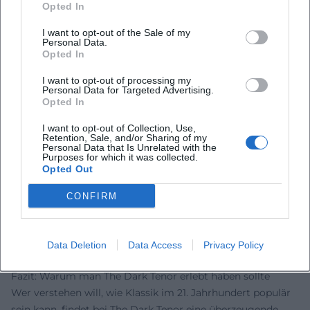
Opted In
gemeinsamer Erfahrungsraum zwischen Publikum und
Musiker, in dem Archaik, Pathos und
I want to opt-out of the Sale of my
Personal Data.
Gegenwartstechnologie koexistieren. So entsteht ein
Opted In
Modell, wie Klassiktradition in einer Spotify- und TikTok-
Ökonomie neu vermittelt werden kann, ohne ihre
I want to opt-out of processing my
Personal Data for Targeted Advertising.
kompositorische Tiefe aufzugeben.
Opted In
Stimmen der Fans
Die Reaktionen der Fans zeigen deutlich: The Dark Tenor
I want to opt-out of Collection, Use,
Retention, Sale, and/or Sharing of my
begeistert Menschen weltweit. Auf Facebook feiert eine
Personal Data that Is Unrelated with the
Purposes for which it was collected.
Hörerin die “Gänsehaut beim Finale, wenn Klassik und Rock
Opted Out
zusammenlaufen”. Ein YouTube-Kommentar schwärmt:
“Einer der besten Live-Acts, die Klassik so kraftvoll in die
CONFIRM
Gegenwart holen.” Und ein anderer Fan schreibt: “Diese
Stimme trägt – erst recht, wenn die Streicher einsetzen.”
Die Resonanz spiegelt, was die Shows versprechen: hohe
Data Deletion
Data Access
Privacy Policy
Emotionalität, präzise Dramaturgie, stimmliche Strahlkraft.
Fazit: Warum man The Dark Tenor erlebt haben sollte
Wer verstehen will, wie Klassik im 21. Jahrhundert populär
sein kann, findet bei The Dark Tenor eine überzeugende