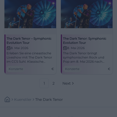
The Dark Tenor – Symphonic
The Dark Tenor: Symphonic
Evolution Tour
Evolution Tour
8. Mai 2026
8. Mai 2026
Erleben Sie eine cineastische
The Dark Tenor bringt
Liveshow mit The Dark Tenor
symphonischen Rock und
im CCS Suhl. Klassische
Pop am 8. Mai 2026 nach
Melodien treffen auf moderne
Suhl. Verpassen Sie nicht
Konzerte
€
Konzerte
€
Sounds.
dieses einzigartige Live-
Erlebnis!
1
2
Next
Kuenstler
The Dark Tenor