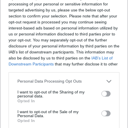
processing of your personal or sensitive information for
Bühnenpräsenz und Live-Erlebnis: One-Man-Band als
targeted advertising by us, please use the below opt-out
dramaturgische Kunst
section to confirm your selection. Please note that after your
Live entfaltet Waldenfels eine dramaturgisch dichte
opt-out request is processed you may continue seeing
Performance: Der Wechsel der Instrumente strukturiert
interest-based ads based on personal information utilized by
Formteile, der Foot Bass hält die Spannung, und die
us or personal information disclosed to third parties prior to
your opt-out. You may separately opt-out of the further
Moderation bindet das Publikum ein. Als Bandleader
disclosure of your personal information by third parties on the
verteilt er Soli, kuratiert Tempi und steuert
IAB’s list of downstream participants. This information may
Dynamikwechsel, ohne den Fluss zu unterbrechen. Die
also be disclosed by us to third parties on the
IAB’s List of
Mischung aus spontane Komposition und kommunikativer
Downstream Participants
that may further disclose it to other
Energie erzeugt jene „unwiederholbaren Momente“, die
third parties.
sein Live-Renommee tragen – in intimen Clubs ebenso wie
Personal Data Processing Opt Outs
in kuratierten Session-Reihen.
Aktuelle Aktivitäten: Sessions, Kollaborationen und
I want to opt-out of the Sharing of my
Repertoirepflege
personal data.
Opted In
Auch 2025 prägt Waldenfels das Münchner Konzertleben
mit regelmäßig wiederkehrenden Sessions im Giesinger
I want to opt-out of the Sale of my
Personal Data.
Bahnhof, der Glockenbachwerkstatt und weiteren Orten.
Opted In
Die Formate öffnen Räume für Jazz-Improvisation, Folk-