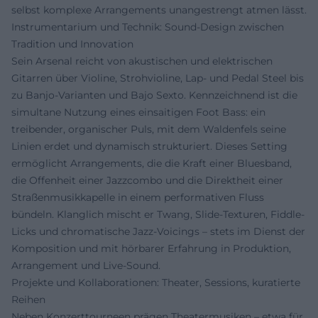
selbst komplexe Arrangements unangestrengt atmen lässt.
Instrumentarium und Technik: Sound-Design zwischen
Tradition und Innovation
Sein Arsenal reicht von akustischen und elektrischen
Gitarren über Violine, Strohvioline, Lap- und Pedal Steel bis
zu Banjo-Varianten und Bajo Sexto. Kennzeichnend ist die
simultane Nutzung eines einsaitigen Foot Bass: ein
treibender, organischer Puls, mit dem Waldenfels seine
Linien erdet und dynamisch strukturiert. Dieses Setting
ermöglicht Arrangements, die die Kraft einer Bluesband,
die Offenheit einer Jazzcombo und die Direktheit einer
Straßenmusikkapelle in einem performativen Fluss
bündeln. Klanglich mischt er Twang, Slide-Texturen, Fiddle-
Licks und chromatische Jazz-Voicings – stets im Dienst der
Komposition und mit hörbarer Erfahrung in Produktion,
Arrangement und Live-Sound.
Projekte und Kollaborationen: Theater, Sessions, kuratierte
Reihen
Neben Konzerttourneen prägen Theatermusiken – etwa für