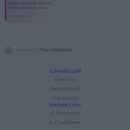
und große Spielfreude im
NUTS Traunstein. Titus
Waldenfels und Becky Jay
Konzerte
liefern ein mitreißendes
Konzerterlebnis mit
Pedal‑Steel, Fiddle und
ausdrucksstarker Stimme.
1
Kuenstler
Titus Waldenfels
Schnellzugriff
Über uns
Datenschutz
Impressum
Weitere Links
A-Z Künstler
A-Z Locations