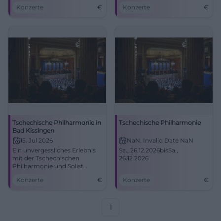
Philharmonie und Pianist
Programm beim Kissinger
Konzerte
€
Konzerte
€
Bertrand Chamayou in Bad
Sommer. Ein Fest für
Kissingen.
Klassikliebhaber am 8. Juli.
Tschechische Philharmonie in
Tschechische Philharmonie
Bad Kissingen
15. Jul 2026
NaN. Invalid Date NaN
Ein unvergessliches Erlebnis
Sa., 26.12.2026bisSa.,
mit der Tschechischen
26.12.2026
Philharmonie und Solist
Müller-Schott im Max-
Konzerte
€
Konzerte
€
Littmann-Saal.
1