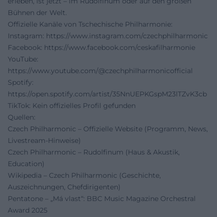
erleben, ist jetzt – im Rudolfinum oder auf den großen
Bühnen der Welt.
Offizielle Kanäle von Tschechische Philharmonie:
Instagram:
https://www.instagram.com/czechphilharmonic
Facebook:
https://www.facebook.com/ceskafilharmonie
YouTube:
https://www.youtube.com/@czechphilharmonicofficial
Spotify:
https://open.spotify.com/artist/35NnUEPKGspM23lTZvK3cb
TikTok: Kein offizielles Profil gefunden
Quellen:
Czech Philharmonic – Offizielle Website (Programm, News,
Livestream-Hinweise)
Czech Philharmonic – Rudolfinum (Haus & Akustik,
Education)
Wikipedia – Czech Philharmonic (Geschichte,
Auszeichnungen, Chefdirigenten)
Pentatone – „Má vlast“: BBC Music Magazine Orchestral
Award 2025