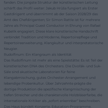
fanden. Die jüngste Struktur der künstlerischen Leitung
schärft das Profil weiter: Jakub Hrůša fungiert als Erster
Gastdirigent und übernimmt ab der Saison 2028/29 das
Amt des Chefdirigenten; Sir Simon Rattle ist für mehrere
Jahre als Principal Guest Conductor in Ehrung von Rafael
Kubelík engagiert. Diese klare künstlerische Handschrift
verbindet Tradition und Moderne, Repertoirepflege und
Repertoireerweiterung, Klangkultur und interpretatorische
Neugier.
Rudolfinum: Ein Klangraum als Identität
Das Rudolfinum ist mehr als eine Spielstätte: Es ist Teil der
künstlerischen DNA des Orchesters. Die Dvořák- und Suk-
Säle sind akustische Laboratorien für feine
Klangabmischung, gutes Orchester-Arrangement und
lebendige Probenkultur. Über Jahrzehnte prägte die
dortige Produktion die spezifische Klangmischung der
tiefen Streicher und die charaktervolle Holzbläserfarbe, die
internationale Kritiker als „sofort erkennbar“ beschreiben.
Das Haus bündelt Konzerte, Education-Programme,