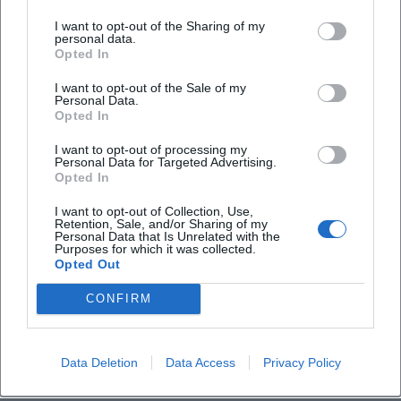
Residenzen, Livestreams
Im Jahr der Tschechischen Musik 2024 setzte die
I want to opt-out of the Sharing of my
personal data.
Tschechische Philharmonie in Europa und Nordamerika
Opted In
Akzente mit Smetana, Dvořák und Janáček.
Dokumentationen, Konzertaufzeichnungen und kuratierte
I want to opt-out of the Sale of my
Personal Data.
Programme bündelten das tschechische Erbe für ein
Opted In
internationales Publikum. Gleichzeitig entwickelte das
I want to opt-out of processing my
Orchester digitale Formate mit Livestreams bedeutender
Personal Data for Targeted Advertising.
Programmhighlights aus dem Rudolfinum, um die
Opted In
Atmosphäre der Konzerte weltweit erlebbar zu machen.
I want to opt-out of Collection, Use,
2025/26 erweiterten Gastdirigate und thematische Reihen
Retention, Sale, and/or Sharing of my
Personal Data that Is Unrelated with the
– von Beethoven-Projekten bis zu Prager
Purposes for which it was collected.
Traditionsprogrammen – das Profil. Die Kombination aus
Opted Out
Premium-Konzertserien im Rudolfinum, internationalen
CONFIRM
Gastspielen und pädagogischer Arbeit mit der
Orchesterakademie positioniert das Ensemble als
progressive Institution mit klarer künstlerischer Agenda.
Data Deletion
Data Access
Privacy Policy
Kritische Rezeption: Presse-Resonanz und Auszeichnungen
Leitmedien der Klassik verorten die Tschechische