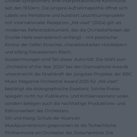
Dvořák-Symphonien) eine interpretatorische Kontinuität
seit den 1930ern. Die jüngere Aufnahmepolitik öffnet sich
Labels wie Pentatone und kuratiert Leuchtturmprojekte
mit internationaler Rezeption. „Má vlast“ (2024) gilt als
modernes Referenzdokument, das die Orchesterfarben der
Dvořák-Halle exemplarisch einfängt – mit plastischer
Kontur der tiefen Streicher, charakterstarken Holzbläsern
und silbrig fokussiertem Blech.
Auszeichnungen sind Teil dieser Autorität: Die Wahl zum
„Orchestra of the Year 2024“ bei den Gramophone Awards
unterstreicht die Strahlkraft der jüngsten Projekte; der BBC
Music Magazine Orchestral Award 2025 für „Má vlast“
bestätigt die diskographische Exzellenz. Solche Preise
spiegeln nicht nur Publikums- und Kritikerresonanz wider,
sondern belegen auch die nachhaltige Produktions- und
Editionsarbeit des Orchesters.
Stil und Klang: Schule der Nuancen
Musikjournalistisch gesprochen ist die Tschechische
Philharmonie ein Orchester der Zwischentöne. Die