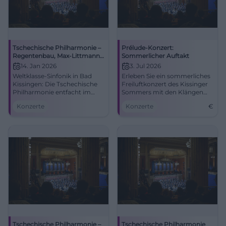
Tschechische Philharmonie –
Prélude-Konzert:
Regentenbau, Max-Littmann-
Sommerlicher Auftakt
Saal
14. Jan 2026
3. Jul 2026
Weltklasse-Sinfonik in Bad
Erleben Sie ein sommerliches
Kissingen: Die Tschechische
Freiluftkonzert des Kissinger
Philharmonie entfacht im
Sommers mit den Klängen
Max-Littmann-Saal
der Tschechischen
Konzerte
Konzerte
€
emotionale Klangwelten.
Philharmonie.
14.01.2026, Programm folgt.
Barrierefrei, zentrale Lage.
Jetzt mehr erfahren und
dabeisein! #BadKissingen
Tschechische Philharmonie –
Tschechische Philharmonie