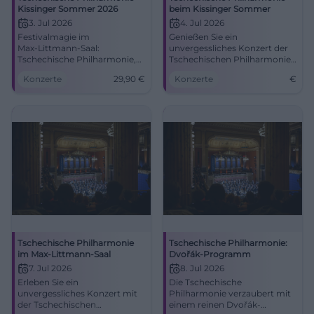
Kissinger Sommer 2026
beim Kissinger Sommer
3. Jul 2026
4. Jul 2026
Festivalmagie im
Genießen Sie ein
Max‑Littmann‑Saal:
unvergessliches Konzert der
Tschechische Philharmonie,
Tschechischen Philharmonie
Stasevska und Thibaudet
mit Werken von Strauss und
Konzerte
29,90
€
Konzerte
€
sorgen für Gänsehaut. Fr,
Dvořák.
03.07.2026, 19:30, ab 29,90 €.
Jetzt live erleben!
#KissingerSommer
Tschechische Philharmonie
Tschechische Philharmonie:
im Max-Littmann-Saal
Dvořák-Programm
7. Jul 2026
8. Jul 2026
Erleben Sie ein
Die Tschechische
unvergessliches Konzert mit
Philharmonie verzaubert mit
der Tschechischen
einem reinen Dvořák-