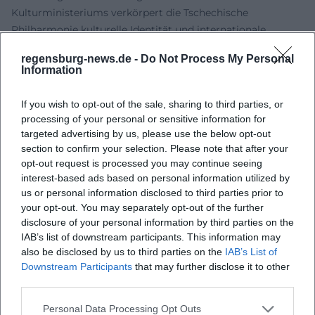
Kulturministeriums verkörpert die Tschechische
Philharmonie kulturelle Identität und internationale
Außenwirkung zugleich. Tourneen zu Zentren wie New
regensburg-news.de -
Do Not Process My Personal
York, Toronto oder Tokio wirken als Klang-Diplomatie;
Information
Residenzen und Festivalauftritte stärken den Diskurs über
die Rolle nationaler Klangkulturen in einer globalen
If you wish to opt-out of the sale, sharing to third parties, or
Musikwelt. Gleichzeitig investiert das Orchester in
processing of your personal or sensitive information for
Education: Akademie, Schulprogramme und partizipative
targeted advertising by us, please use the below opt-out
Formate öffnen den Kanon für neue Hörerinnen und Hörer.
section to confirm your selection. Please note that after your
opt-out request is processed you may continue seeing
In Medienpartnerschaften und Streaming-Formaten macht
interest-based ads based on personal information utilized by
das Ensemble seine künstlerische Arbeit weltweit
us or personal information disclosed to third parties prior to
zugänglich. Kuratierte Film- und Konzertreihen
your opt-out. You may separately opt-out of the further
dokumentieren Zyklen (etwa Martinů) und signifikante
disclosure of your personal information by third parties on the
Projekte der letzten Jahre. Diese Sichtbarkeit, verbunden
IAB’s list of downstream participants. This information may
mit verlässlicher Qualitätssicherung und dokumentierter
also be disclosed by us to third parties on the
IAB’s List of
Repertoirekompetenz, stärkt die Autorität des Orchesters
Downstream Participants
that may further disclose it to other
third parties.
bei Publikum, Presse und Fachcommunity.
Aktuelle Projekte: Jahr der Tschechischen Musik,
Personal Data Processing Opt Outs