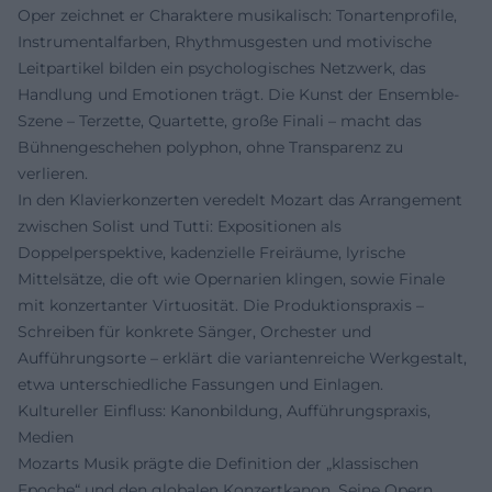
Oper zeichnet er Charaktere musikalisch: Tonartenprofile,
Instrumentalfarben, Rhythmusgesten und motivische
Leitpartikel bilden ein psychologisches Netzwerk, das
Handlung und Emotionen trägt. Die Kunst der Ensemble-
Szene – Terzette, Quartette, große Finali – macht das
Bühnengeschehen polyphon, ohne Transparenz zu
verlieren.
In den Klavierkonzerten veredelt Mozart das Arrangement
zwischen Solist und Tutti: Expositionen als
Doppelperspektive, kadenzielle Freiräume, lyrische
Mittelsätze, die oft wie Opernarien klingen, sowie Finale
mit konzertanter Virtuosität. Die Produktionspraxis –
Schreiben für konkrete Sänger, Orchester und
Aufführungsorte – erklärt die variantenreiche Werkgestalt,
etwa unterschiedliche Fassungen und Einlagen.
Kultureller Einfluss: Kanonbildung, Aufführungspraxis,
Medien
Mozarts Musik prägte die Definition der „klassischen
Epoche“ und den globalen Konzertkanon. Seine Opern