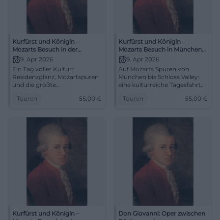
Kurfürst und Königin –
Kurfürst und Königin –
Mozarts Besuch in der
Mozarts Besuch in München
Residenz München und die
und Schloss Valley
9. Apr 2026
9. Apr 2026
Orgelsammlung in Schloss
Ein Tag voller Kultur:
Auf Mozarts Spuren von
Valley | Mozartwoche 2026
Residenzglanz, Mozartspuren
München bis Schloss Valley:
und die größte
eine kulturreiche Tagesfahrt
Orgelsammlung hautnah.
voller Geschichte, Klang und
Touren
55,00
€
Touren
55,00
€
Fachkundig geführt erleben
Entdeckungen. 09.04.2026, 55
Sie Sehenswürdigkeiten,
Euro. Jetzt Platz sichern!
Insider-Wissen und kulturelle
#Mozartwoche
Bereicherung kompakt und
eindrucksvoll.
Kurfürst und Königin –
Don Giovanni: Oper zwischen