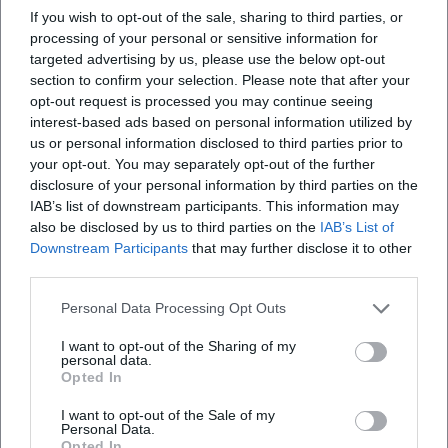
Die 2024/25 publizierte Neuedition des Köchel-
If you wish to opt-out of the sale, sharing to third parties, or
Verzeichnisses und das digitale KV-Portal aktualisieren auf
processing of your personal or sensitive information for
fast 1.400 Seiten Forschung und Werkstand – inklusive
targeted advertising by us, please use the below opt-out
Ergänzungen, Neubewertungen und systematischer
section to confirm your selection. Please note that after your
opt-out request is processed you may continue seeing
Register. Dadurch gewinnen Diskographie,
interest-based ads based on personal information utilized by
Programmplanung und wissenschaftliche Zitation neue
us or personal information disclosed to third parties prior to
Präzision. Parallel kuratieren Institutionen wie die Stiftung
your opt-out. You may separately opt-out of the further
Mozarteum Festivals und Ausstellungen, die Mozarts
disclosure of your personal information by third parties on the
Œuvre in zeitgenössische Kontexte stellen.
IAB’s list of downstream participants. This information may
Die Mozartwoche 2025 in Salzburg stand unter dem Motto
also be disclosed by us to third parties on the
IAB’s List of
„Destination Mozart“: ein kuratiertes Programm von
Downstream Participants
that may further disclose it to other
third parties.
Renaissance bis Gegenwart mit Oper, Konzerten und
innovativen Formaten, das die Inspirationslinien zwischen
Personal Data Processing Opt Outs
Monteverdi, Bach und Mozart hörbar macht. Zugleich
erscheinen fortlaufend Neueinspielungen, die
I want to opt-out of the Sharing of my
personal data.
Repertoirefragen anstoßen – etwa Aufnahmen, die
Opted In
umstrittene Zuschreibungen (Violinkonzert KV 271a/271b)
diskutieren oder orchestrale Klangebene mit aktuellen
I want to opt-out of the Sale of my
Personal Data.
Forschungsergebnissen verbinden. Über 2025 hinaus
Opted In