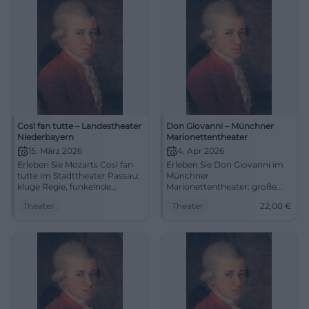
#Würzburg
weiter erzählen.
#LandshutOper
Così fan tutte – Landestheater
Don Giovanni – Münchner
Niederbayern
Marionettentheater
15. März 2026
4. Apr 2026
Erleben Sie Mozarts Così fan
Erleben Sie Don Giovanni im
tutte im Stadttheater Passau:
Münchner
kluge Regie, funkelnde
Marionettentheater: große
Ensembles, großer
Oper im intimen Raum, starke
Theater
Theater
22,00
€
Opernspaß. 15.03.2026, 18:00
Bilder, klare Dramaturgie. Sa
Uhr, Preisinfos folgen.
04.04.2026, 19:30, ca. 130 Min,
Sinnliches Bühnenerlebnis –
22 €. Intensives
jetzt Plätze sichern.
Bühnenerlebnis – jetzt Tickets
#PassauKultur
sichern. #DonGiovanni