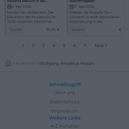
Mozarts Besuch in der
Bücherregalen
Residenz München und die
9. Apr 2026
17. Apr 2026
Orgelsammlung in Schloss
Mozart neu entdecken: Die
Erleben Sie Mozarts 'Don
Valley | Mozartwoche 2026
Exkursion der Mozartwoche
Giovanni' in einer besonderen
2026 verbindet Münchner
Inszenierung in der
Residenz, Schloss Valley und
Zentralbibliothek Düsseldorf.
Touren
55,00
€
theatre
€
echte Kulturgeschichte. Jetzt
Platz sichern! #Mozartwoche
1
2
3
4
5
6
7
Next
Kuenstler
Wolfgang Amadeus Mozart
Schnellzugriff
Über uns
Datenschutz
Impressum
Weitere Links
A-Z Künstler