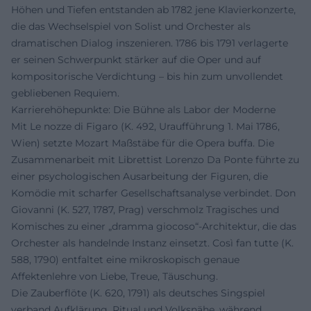
Höhen und Tiefen entstanden ab 1782 jene Klavierkonzerte,
die das Wechselspiel von Solist und Orchester als
dramatischen Dialog inszenieren. 1786 bis 1791 verlagerte
er seinen Schwerpunkt stärker auf die Oper und auf
kompositorische Verdichtung – bis hin zum unvollendet
gebliebenen Requiem.
Karrierehöhepunkte: Die Bühne als Labor der Moderne
Mit Le nozze di Figaro (K. 492, Uraufführung 1. Mai 1786,
Wien) setzte Mozart Maßstäbe für die Opera buffa. Die
Zusammenarbeit mit Librettist Lorenzo Da Ponte führte zu
einer psychologischen Ausarbeitung der Figuren, die
Komödie mit scharfer Gesellschaftsanalyse verbindet. Don
Giovanni (K. 527, 1787, Prag) verschmolz Tragisches und
Komisches zu einer „dramma giocoso“-Architektur, die das
Orchester als handelnde Instanz einsetzt. Così fan tutte (K.
588, 1790) entfaltet eine mikroskopisch genaue
Affektenlehre von Liebe, Treue, Täuschung.
Die Zauberflöte (K. 620, 1791) als deutsches Singspiel
verband Aufklärung, Ritual und Volksnähe, während