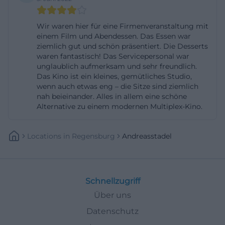
darin liegt der Charme des Andreasstadels:
Restaurant, Kino und Ausstellungen haben jeweils
Wir waren hier für eine Firmenveranstaltung mit
einem Film und Abendessen. Das Essen war
ihren eigenen Rhythmus. Wer einen Tisch
ziemlich gut und schön präsentiert. Die Desserts
reserviert oder einen Kinobesuch mit einem
waren fantastisch! Das Servicepersonal war
unglaublich aufmerksam und sehr freundlich.
Abendessen verbinden möchte, profitiert von
Das Kino ist ein kleines, gemütliches Studio,
dieser klaren Struktur. So wird aus einem einfachen
wenn auch etwas eng – die Sitze sind ziemlich
Besuch schnell ein rundes Programm, das
nah beieinander. Alles in allem eine schöne
Alternative zu einem modernen Multiplex-Kino.
besonders für Paare, Freundesgruppen oder Gäste
aus anderen Stadtteilen attraktiv ist.
Locations
In
Regensburg
Andreasstadel
([kuenstlerhaus-andreasstadel.de]
(https://www.kuenstlerhaus-
andreasstadel.de/kontakt/))
Anfahrt, Maps und Parken am Andreasstadel
Schnellzugriff
Die Suchanfragen andreasstadel regensburg maps
Über uns
und andreasstadel regensburg zeigen, dass viele
Datenschutz
Besucher zuerst die Lage verstehen wollen. Der