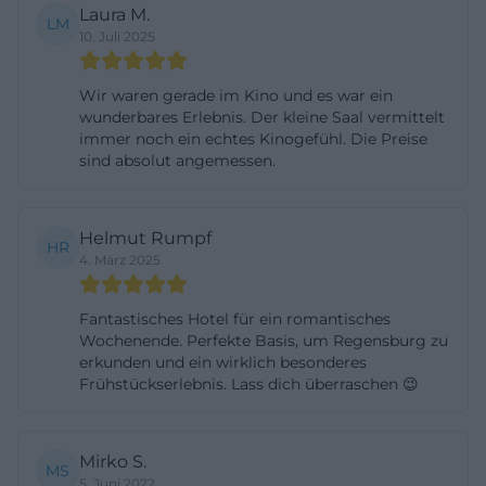
Laura M.
Regensburg so gut funktioniert: Man muss nicht
LM
10. Juli 2025
zwischen Kultur und Genuss wählen, sondern
bekommt beides an einem Ort. ([kuenstlerhaus-
Wir waren gerade im Kino und es war ein
andreasstadel.de](https://www.kuenstlerhaus-
wunderbares Erlebnis. Der kleine Saal vermittelt
immer noch ein echtes Kinogefühl. Die Preise
andreasstadel.de/))
sind absolut angemessen.
Praktisch sind vor allem die klar kommunizierten
Öffnungszeiten und die einfache Reservierung.
Laut offizieller Kontaktseite ist das Ristorante
Helmut Rumpf
HR
4. März 2025
Akademiesalon montags bis samstags von 16.30 bis
23.00 Uhr geöffnet, sonntags von 11.30 bis 21.30 Uhr.
Fantastisches Hotel für ein romantisches
Reservierungen sollen telefonisch und innerhalb
Wochenende. Perfekte Basis, um Regensburg zu
der Öffnungszeiten erfolgen. Für die Suche nach
erkunden und ein wirklich besonderes
Frühstückserlebnis. Lass dich überraschen 😉
andreasstadel regensburg öffnungszeiten ist das
wichtig, denn die Website nennt keine pauschalen
Hauszeiten für das gesamte Gebäude, sondern
Mirko S.
MS
führt die Zeiten je Nutzung getrennt auf. Genau
5. Juni 2022