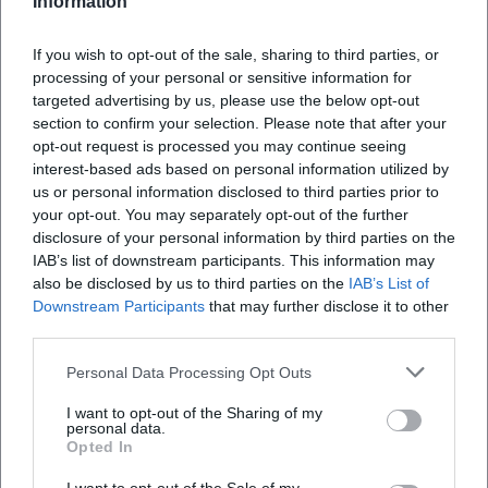
Information
Projektionen in 35-mm und digital. ([kinos-im-
andreasstadel.de](https://www.kinos-im-
If you wish to opt-out of the sale, sharing to third parties, or
processing of your personal or sensitive information for
andreasstadel.de/))
targeted advertising by us, please use the below opt-out
Auch die Ticketlogik ist auf ein entspanntes
section to confirm your selection. Please note that after your
Kinoerlebnis ausgerichtet. Auf der Preisseite
opt-out request is processed you may continue seeing
interest-based ads based on personal information utilized by
werden reguläre Vorstellungen,
us or personal information disclosed to third parties prior to
Kindervorstellungen und Schulvorstellungen
your opt-out. You may separately opt-out of the further
getrennt ausgewiesen; außerdem sind
disclosure of your personal information by third parties on the
IAB’s list of downstream participants. This information may
Reservierungen kostenlos möglich, entweder
also be disclosed by us to third parties on the
IAB’s List of
online oder telefonisch. Wer online vorbucht, zahlt
Downstream Participants
that may further disclose it to other
laut offizieller Preisseite einen Aufschlag von 10
third parties.
Prozent, weil der Dienstleister diesen Betrag zum
Personal Data Processing Opt Outs
Ticketpreis addiert. Praktisch ist außerdem, dass es
I want to opt-out of the Sharing of my
keine Überlängenzuschläge gibt und freie
Häufig gestellte Fragen
personal data.
Opted In
Platzwahl herrscht. Genau das passt zum Profil des
Hauses: nicht überinszeniert, sondern