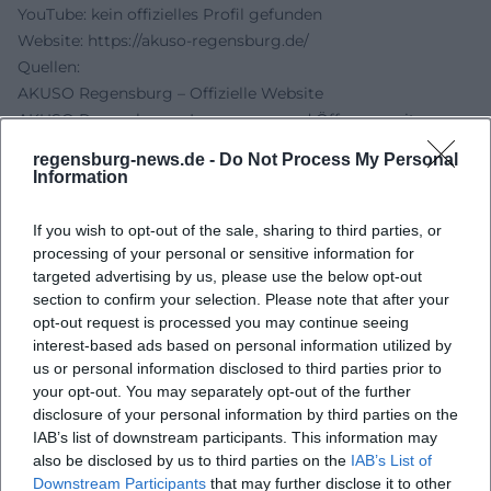
YouTube: kein offizielles Profil gefunden
Website:
https://akuso-regensburg.de/
Quellen:
AKUSO Regensburg – Offizielle Website
AKUSO Regensburg – Impressum und Öffnungszeiten
Stadt Regensburg – Suchergebnisse zu AKUSO
regensburg-news.de -
Do Not Process My Personal
Regensburg
Information
KEB Regensburg Stadt – Veranstaltungsübersicht mit Ort
AKUSO
If you wish to opt-out of the sale, sharing to third parties, or
processing of your personal or sensitive information for
targeted advertising by us, please use the below opt-out
section to confirm your selection. Please note that after your
opt-out request is processed you may continue seeing
interest-based ads based on personal information utilized by
us or personal information disclosed to third parties prior to
your opt-out. You may separately opt-out of the further
disclosure of your personal information by third parties on the
IAB’s list of downstream participants. This information may
also be disclosed by us to third parties on the
IAB’s List of
Downstream Participants
that may further disclose it to other
Map unavailable