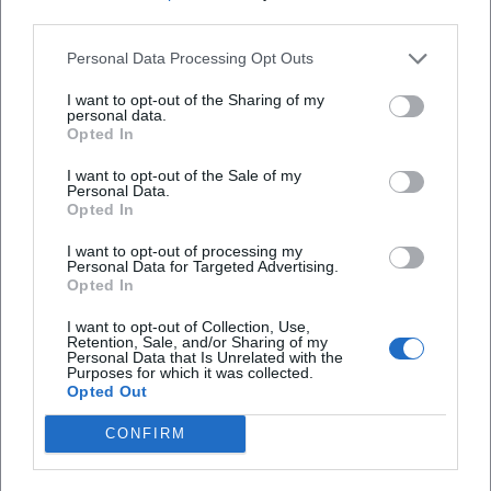
third parties.
Open in Google Maps
Personal Data Processing Opt Outs
I want to opt-out of the Sharing of my
personal data.
Opted In
I want to opt-out of the Sale of my
Personal Data.
Opted In
Häufig gestellte Fragen
I want to opt-out of processing my
Personal Data for Targeted Advertising.
Opted In
I want to opt-out of Collection, Use,
Wann findet die Ausstellung statt?
Retention, Sale, and/or Sharing of my
Personal Data that Is Unrelated with the
Purposes for which it was collected.
Wo ist die Ausstellung zu sehen?
Opted Out
CONFIRM
Wie sind die Öffnungszeiten?