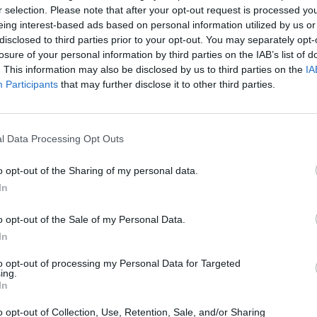
r selection. Please note that after your opt-out request is processed y
eing interest-based ads based on personal information utilized by us or
derungen und Möglichkeiten moderner städtische
disclosed to third parties prior to your opt-out. You may separately opt-
losure of your personal information by third parties on the IAB’s list of
. This information may also be disclosed by us to third parties on the
IA
ielle Einblicke in die nachhaltige Stadtentwicklu
Participants
that may further disclose it to other third parties.
 Wissenschaft als miteinander verwobene
l Data Processing Opt Outs
o opt-out of the Sharing of my personal data.
haber als auch Umweltinteressierte von nah und
In
k anzuziehen.
o opt-out of the Sale of my Personal Data.
In
to opt-out of processing my Personal Data for Targeted
ing.
In
o opt-out of Collection, Use, Retention, Sale, and/or Sharing