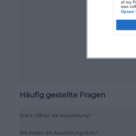
of my P
was col
Opted 
Ma
Ope
Häufig gestellte Fragen
Wann öffnet die Ausstellung?
Wo findet die Ausstellung statt?