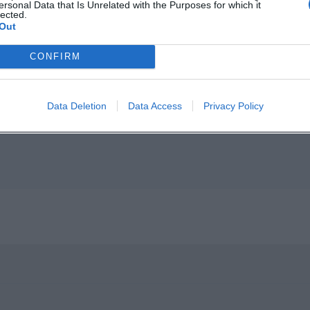
ersonal Data that Is Unrelated with the Purposes for which it
lected.
Out
p unavailable
CONFIRM
n in Google Maps
Data Deletion
Data Access
Privacy Policy