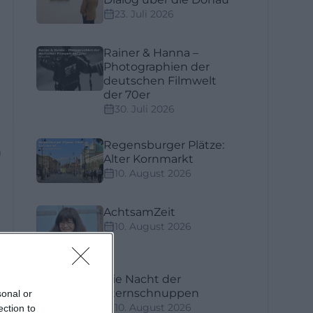
23. Juli 2026
Rainer & Hanna –
Photographien der
deutschen Filmwelt
der 70er
30. Juli 2026
Regensburger Plätze:
m
Alter Kornmarkt
10. August 2026
AchtsamZeit
10. August 2026
Die Nacht der
n
Sternschnuppen
sonal or
10. August 2026
ection to