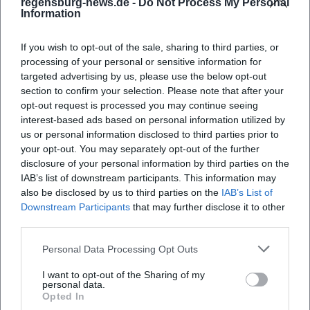
regensburg-news.de -
Do Not Process My Personal
Information
Wo ist der Veranstaltungsort?
If you wish to opt-out of the sale, sharing to third parties, or
processing of your personal or sensitive information for
Was erwartet mich bei der Veranstaltung?
targeted advertising by us, please use the below opt-out
section to confirm your selection. Please note that after your
opt-out request is processed you may continue seeing
Ist der Eintritt kostenpflichtig?
interest-based ads based on personal information utilized by
us or personal information disclosed to third parties prior to
your opt-out. You may separately opt-out of the further
Wie ist die Barrierefreiheit?
disclosure of your personal information by third parties on the
IAB’s list of downstream participants. This information may
Ist die Veranstaltung drinnen oder draußen?
also be disclosed by us to third parties on the
IAB’s List of
Downstream Participants
that may further disclose it to other
third parties.
Personal Data Processing Opt Outs
I want to opt-out of the Sharing of my
personal data.
Opted In