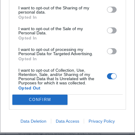
I want to opt-out of the Sharing of my
personal data.
Opted In
I want to opt-out of the Sale of my
Personal Data.
Tickets buchen
Opted In
I want to opt-out of processing my
Personal Data for Targeted Advertising.
Opted In
I want to opt-out of Collection, Use,
Retention, Sale, and/or Sharing of my
Personal Data that Is Unrelated with the
Purposes for which it was collected.
Opted Out
CONFIRM
Laura Müller
1999 in Passau geboren. Von 2019 bis 2021 als
Data Deletion
Data Access
Privacy Policy
Assistant Marketing Manager bei der NH Hotel
Group tätig. Seit Dezember 2021 Online-