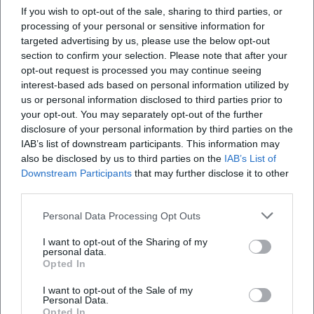
If you wish to opt-out of the sale, sharing to third parties, or
processing of your personal or sensitive information for
targeted advertising by us, please use the below opt-out
Häufig gestellte Fragen
section to confirm your selection. Please note that after your
opt-out request is processed you may continue seeing
interest-based ads based on personal information utilized by
us or personal information disclosed to third parties prior to
Wann genau findet das Konzert statt?
your opt-out. You may separately opt-out of the further
disclosure of your personal information by third parties on the
Wo ist das Jahnstadion gelegen?
IAB’s list of downstream participants. This information may
also be disclosed by us to third parties on the
IAB’s List of
Downstream Participants
that may further disclose it to other
Was ist von dem Konzert zu erwarten?
third parties.
Personal Data Processing Opt Outs
Wie viel kosten die Tickets?
I want to opt-out of the Sharing of my
personal data.
Ist der Zugang barrierefrei?
Opted In
I want to opt-out of the Sale of my
Personal Data.
Findet das Konzert bei jedem Wetter statt?
Opted In