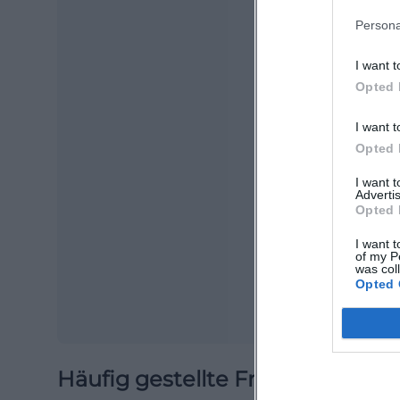
Persona
I want t
Opted 
I want t
Opted 
Ma
I want 
Advertis
Ope
Opted 
I want t
of my P
was col
Opted 
Häufig gestellte Fragen