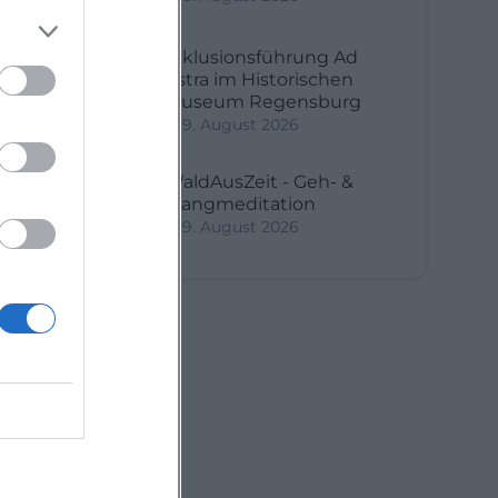
Inklusionsführung Ad
Astra im Historischen
Museum Regensburg
9. August 2026
WaldAusZeit - Geh- &
Klangmeditation
9. August 2026