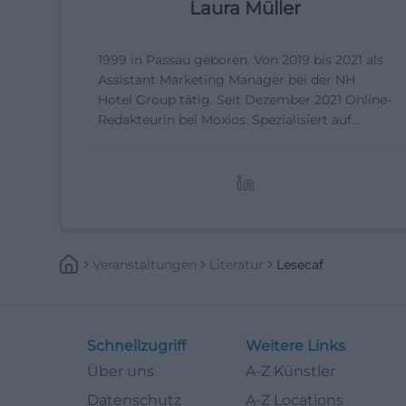
Laura Müller
1999 in Passau geboren. Von 2019 bis 2021 als
Assistant Marketing Manager bei der NH
Hotel Group tätig. Seit Dezember 2021 Online-
Redakteurin bei Moxios. Spezialisiert auf
digitale Inhalte, Content-Marketing und
redaktionelle Aufbereitung von Events und
Lifestyle-Themen.
Veranstaltungen
Literatur
Lesecaf
Schnellzugriff
Weitere Links
Über uns
A-Z Künstler
Datenschutz
A-Z Locations