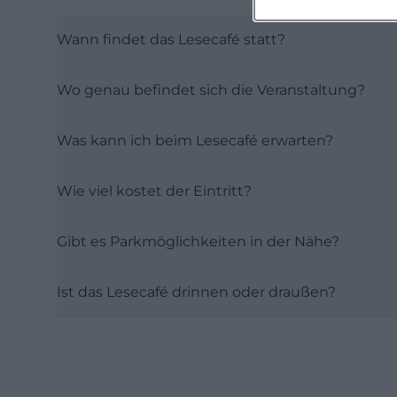
Wann findet das Lesecafé statt?
Wo genau befindet sich die Veranstaltung?
Was kann ich beim Lesecafé erwarten?
Wie viel kostet der Eintritt?
Gibt es Parkmöglichkeiten in der Nähe?
Ist das Lesecafé drinnen oder draußen?