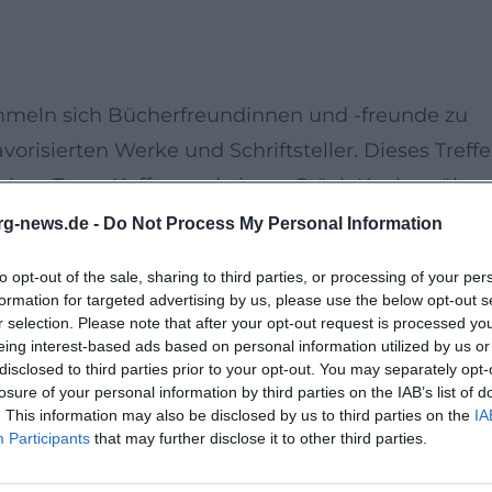
meln sich Bücherfreundinnen und -freunde zu
orisierten Werke und Schriftsteller. Dieses Treff
i einer Tasse Kaffee und einem Stück Kuchen über
 offene Gestaltung dieses Formats erlaubt es den
rg-news.de -
Do Not Process My Personal Information
sprechen, die sie gerade fasziniert haben oder di
to opt-out of the sale, sharing to third parties, or processing of your per
n Ablauf können die Anwesenden in lockerer
formation for targeted advertising by us, please use the below opt-out s
r selection. Please note that after your opt-out request is processed y
h inspirieren lassen. Ein fesselnder Nachmittag
eing interest-based ads based on personal information utilized by us or
uf dem gemeinsamen Leseerlebnis liegt. Auch ohne
disclosed to third parties prior to your opt-out. You may separately opt-
losure of your personal information by third parties on the IAB’s list of
enn der Eintritt ist frei. Lassen Sie sich von der
. This information may also be disclosed by us to third parties on the
IA
Bücherei zu bieten hat.
Participants
that may further disclose it to other third parties.