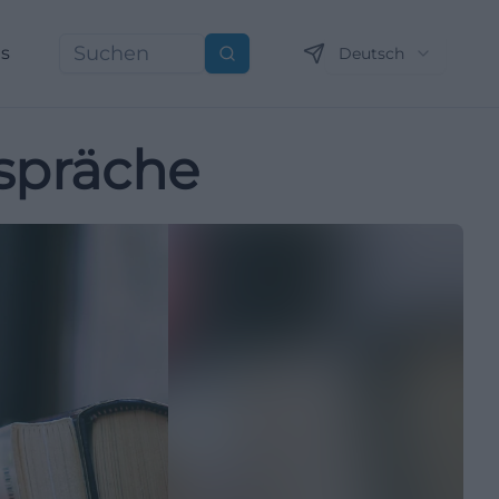
ns
Deutsch
Suchen
espräche