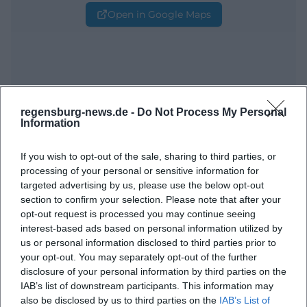
Open in Google Maps
regensburg-news.de -
Do Not Process My Personal
Information
Häufig gestellte Fragen
If you wish to opt-out of the sale, sharing to third parties, or
processing of your personal or sensitive information for
targeted advertising by us, please use the below opt-out
section to confirm your selection. Please note that after your
Wann findet der Flohmarkt statt?
opt-out request is processed you may continue seeing
interest-based ads based on personal information utilized by
Wo ist der Dultplatz in Regensburg?
us or personal information disclosed to third parties prior to
your opt-out. You may separately opt-out of the further
disclosure of your personal information by third parties on the
Was kann ich auf dem Flohmarkt erwarten?
IAB’s list of downstream participants. This information may
also be disclosed by us to third parties on the
IAB’s List of