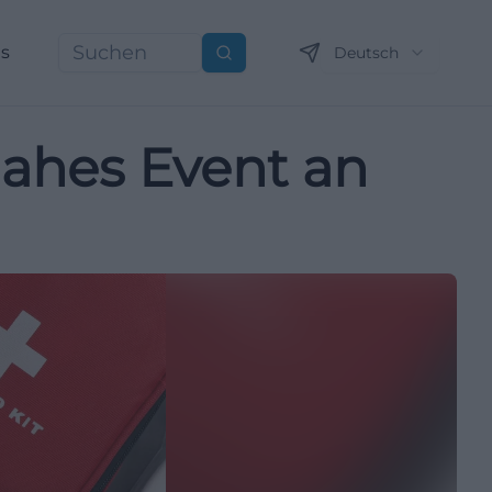
ns
Deutsch
Suchen
nahes Event an