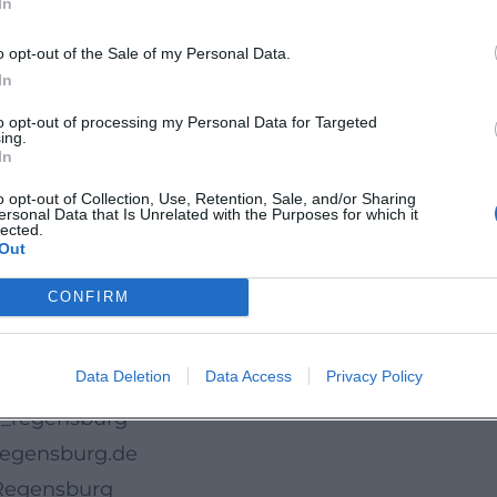
In
nteresse an den offiziellen Informationskanälen d
o opt-out of the Sale of my Personal Data.
. Dort geht es regelmäßig um Termine, Projekte
In
dtleben. Für dieses Format zählt vor allem der
to opt-out of processing my Personal Data for Targeted
chmittag mit klarem Fokus auf Sicherheit und
ing.
In
o opt-out of Collection, Use, Retention, Sale, and/or Sharing
cherer unterwegs sein wollen
ersonal Data that Is Unrelated with the Purposes for which it
lected.
tem Nutzen und richtet sich an alle, die
Out
m Alter aktiv mitdenken. Wer sich für präventive
CONFIRM
rlebt hier ein informatives Event mit hohem
Data Deletion
Data Access
Privacy Policy
h_regensburg
regensburg.de
Regensburg