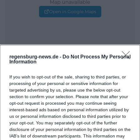
Map unavailable
Open in Google Maps
regensburg-news.de -
Do Not Process My Personal
Information
Häufig gestellte Fragen
If you wish to opt-out of the sale, sharing to third parties, or
processing of your personal or sensitive information for
targeted advertising by us, please use the below opt-out
Wann beginnt die Veranstaltung?
section to confirm your selection. Please note that after your
opt-out request is processed you may continue seeing
interest-based ads based on personal information utilized by
Wo findet die Aufführung statt?
us or personal information disclosed to third parties prior to
your opt-out. You may separately opt-out of the further
disclosure of your personal information by third parties on the
Was kann man von der Aufführung erwarten?
IAB’s list of downstream participants. This information may