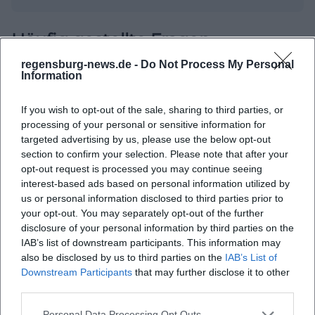
Häufig gestellte Fragen
regensburg-news.de -
Do Not Process My Personal
Information
Wann findet die Führung statt?
If you wish to opt-out of the sale, sharing to third parties, or
processing of your personal or sensitive information for
Wo ist der Treffpunkt?
targeted advertising by us, please use the below opt-out
section to confirm your selection. Please note that after your
Was kann ich während der Tour erwarten?
opt-out request is processed you may continue seeing
interest-based ads based on personal information utilized by
us or personal information disclosed to third parties prior to
Wie viel kostet der Eintritt?
your opt-out. You may separately opt-out of the further
disclosure of your personal information by third parties on the
IAB’s list of downstream participants. This information may
Ist die Führung rollstuhlgerecht?
also be disclosed by us to third parties on the
IAB’s List of
Downstream Participants
that may further disclose it to other
third parties.
Findet die Veranstaltung drinnen oder draußen
statt?
Personal Data Processing Opt Outs