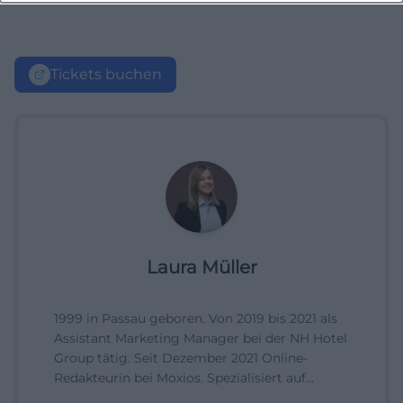
Tickets buchen
Laura Müller
1999 in Passau geboren. Von 2019 bis 2021 als
Assistant Marketing Manager bei der NH Hotel
Group tätig. Seit Dezember 2021 Online-
Redakteurin bei Moxios. Spezialisiert auf
digitale Inhalte, Content-Marketing und