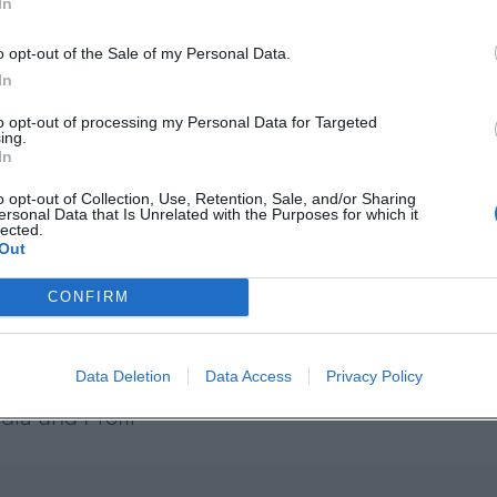
In
n Termin live erleben.
o opt-out of the Sale of my Personal Data.
sburg:
In
adtbuecherei.regensburg
to opt-out of processing my Personal Data for Targeted
dtbuechereiregensburg
ing.
In
o opt-out of Collection, Use, Retention, Sale, and/or Sharing
buecherei
ersonal Data that Is Unrelated with the Purposes for which it
lected.
Out
no - Veranstaltungsdetail
CONFIRM
gweinting
bücherei
Data Deletion
Data Access
Privacy Policy
t
dia und Profil