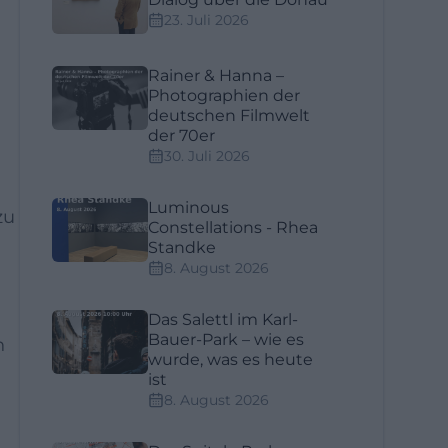
23. Juli 2026
Rainer & Hanna –
Photographien der
deutschen Filmwelt
der 70er
30. Juli 2026
Luminous
zu
Constellations - Rhea
Standke
8. August 2026
Das Salettl im Karl-
Bauer-Park – wie es
n
wurde, was es heute
ist
8. August 2026