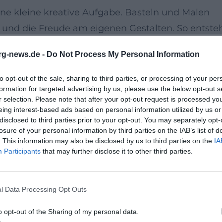
ine kleine kreative Aufgabe. Basteln und Malen
n und die Freude am eigenen Gestalten. So entste
dern lange in Erinnerung bleibt.
rg-news.de -
Do Not Process My Personal Information
 offener, familienfreundlicher Ort in Regensburg.
to opt-out of the sale, sharing to third parties, or processing of your per
formation for targeted advertising by us, please use the below opt-out s
tspannten Nachmittag mit Kindern, weil sie ruhig,
r selection. Please note that after your opt-out request is processed y
fgebaut ist.
eing interest-based ads based on personal information utilized by us or
disclosed to third parties prior to your opt-out. You may separately opt-
losure of your personal information by third parties on the IAB’s list of
t frei und eine Anmeldung nicht nötig. Für Famili
. This information may also be disclosed by us to third parties on the
IA
Participants
that may further disclose it to other third parties.
, gemeinsam Zeit verbringen und ein kulturelle
hren abgestimmt ist.
l Data Processing Opt Outs
rlesen, Fantasie und Bastelspaß zu einem schöne
o opt-out of the Sharing of my personal data.
ern einen freundlichen, kreativen und kostenlose